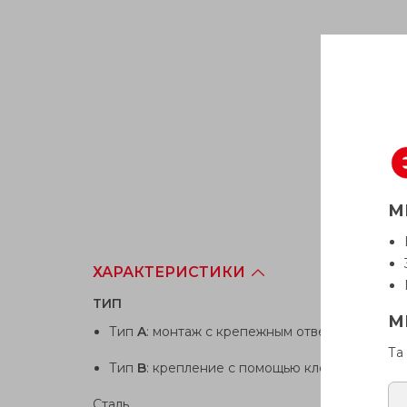
М
ХАРАКТЕРИСТИКИ
TИП
М
Тип
A
: монтаж с крепежным отверстием
Та
Тип
B
: крепление с помощью клейкой прокл
Сталь