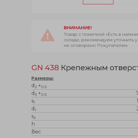
ВНИМАНИЕ!
Товар с пометкой «Есть в нали
складе, рекомендуем уточнить у
не оговорено Покупателем.
GN 438
Крепежным отверст
Размеры:
d
+
.
2
0
5
d
+
.
7
3
0
5
s
1
d
1
s
2
h
Вес