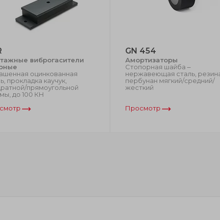
R
GN 454
тажные виброгасители
Амортизаторы
рные
Стопорная шайба ‒
ашенная оцинкованная
нержавеющая сталь, резин
ь, прокладка каучук,
пербунан мягкий/средний/
дратной/прямоугольной
жесткий
ы, до 100 КН
смотр
Просмотр