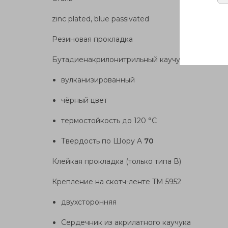
zinc plated, blue passivated
Резиновая прокладка
Бутадиенакрилонитрильный каучук (NBR)
вулканизированный
чёрный цвет
термостойкость до 120 °C
Твердость по Шору A
70
Клейкая прокладка (только типа В)
Крепление на скотч-ленте TM 5952
двухсторонняя
Сердечник из акрилатного каучука