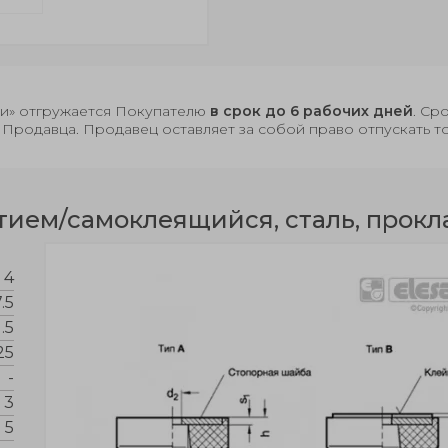
чии» отгружается Покупателю
в срок до 6 рабочих дней
. Ср
 Продавца. Продавец оставляет за собой право отпускать т
ием/самоклеящийся, сталь, прокл
4
.5
1.5
25
-
3
5