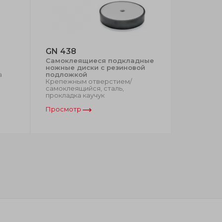
GN 438
DVA.1 D
Самоклеящиеся подкладные
Виброгас
ножные диски с резиновой
Оцинковк
а
подложкой
сталь, 2 ш
Крепежным отверстием/
втулка/2 в
самоклеящийся, сталь,
прокладка каучук
Просмотр
Просмот