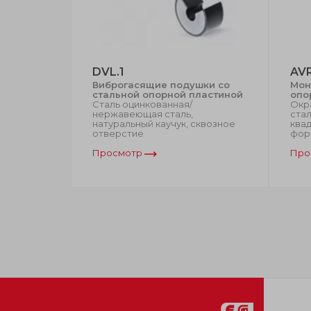
DVL.1
AV
Виброгасящие подушки со
Мон
стальной опорной пластиной
опо
Сталь оцинкованная/
Окр
нержавеющая сталь,
стал
натуральный каучук, сквозное
ква
отверстие
форм
Просмотр
Про