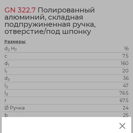
GN 322.7
Полированный
алюминий, складная
подпружиненная ручка,
отверстие/под шпонку
Размеры:
d
H
16
2
7
c
7.5
d
160
1
l
20
1
d
36
3
l
47
2
l
76.5
3
r
67.5
Ø Ручка
24
b
25
Вес
560