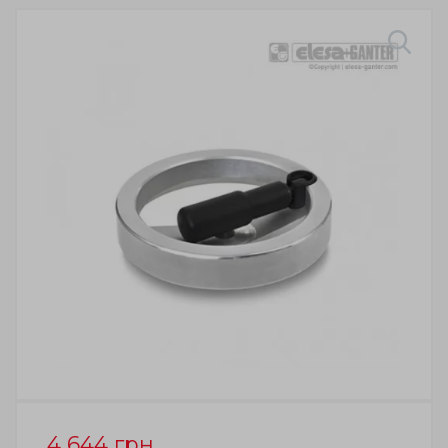
4 644
грн