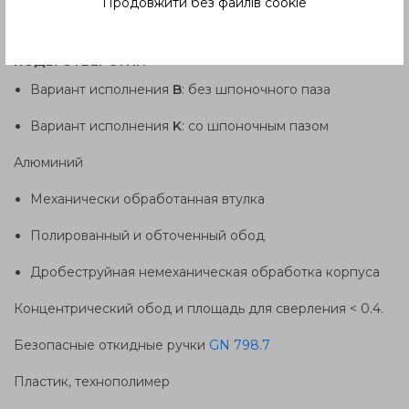
Продовжити без файлів cookie
Тип
R
: с откидной ручкой
КОДЫ ОТВЕРСТИЙ
Вариант исполнения
B
: без шпоночного паза
Вариант исполнения
K
: со шпоночным пазом
Алюминий
Механически обработанная втулка
Полированный и обточенный обод
Дробеструйная немеханическая обработка корпуса
Концентрический обод и площадь для сверления < 0.4.
Безопасные откидные ручки
GN 798.7
Пластик, технополимер