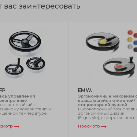
т вас заинтересовать
FP
EMW.
еса управления
Эргономичные маховики 
окопрочные
вращающейся откидной/
опласт стойкий к
стационарной ручкой
азивному воздействию и
Высокопрочный технополи
ышенной температуре
Эргономичный дизайн
(Ergostyle), отверстие под в
смотр
Просмотр