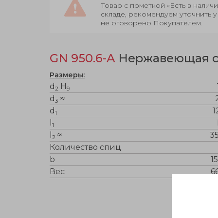
Товар с пометкой «Есть в нали
складе, рекомендуем уточнить у
не оговорено Покупателем.
GN 950.6-A
Нержавеющая ста
Размеры:
d
H
2
9
d
≈
3
d
1
1
l
1
l
≈
35
2
Количество спиц
b
15
Вес
6