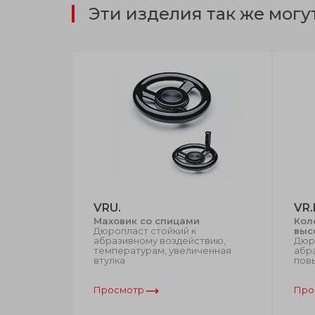
Эти изделия так же могу
VRU.
VR.
й
Маховик со спицами
Кол
Дюропласт стойкий к
выс
учка с
абразивному воздействию,
Дюр
вратом в
температурам, увеличенная
абр
втулка
пов
Просмотр
Про