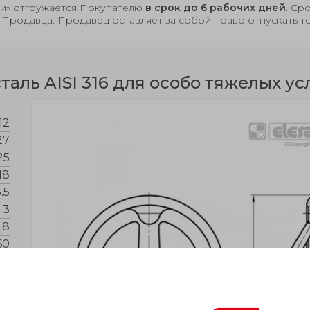
чии» отгружается Покупателю
в срок до 6 рабочих дней
. Ср
 Продавца. Продавец оставляет за собой право отпускать т
ль AISI 316 для особо тяжелых ус
12
27
25
18
.5
3
.8
60