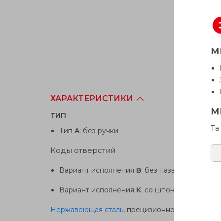
М
ХАРАКТЕРИСТИКИ
М
TИП
Та
Тип
A
: без ручки
Коды отверстий
Вариант исполнения
B
: без паза
Вариант исполнения
K
: со шпоночным пазом
Нержавеющая сталь
, прецизионное литьё