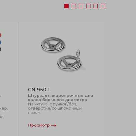
GN 950.1
VRTP-P
c
Штурвалы жаропрочные для
валов большого диаметра
Из чугуна, с ручкой/без,
Маховики
мер.
отверстие/со шпоночным
Технополи
пазом
нержавею
ал
гигиеничн
Просмотр
Просмот