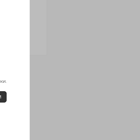
ки.
И