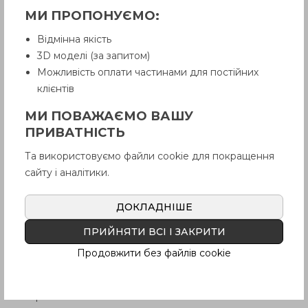
МИ ПРОПОНУЄМО:
Відмінна якість
3D моделі (за запитом)
Можливість оплати частинами для постійних
клієнтів
МИ ПОВАЖАЄМО ВАШУ
ПРИВАТНІСТЬ
Та використовуємо файли cookie для покращення
сайту і аналітики.
ХАРАКТЕРИСТИКИ
ДОКЛАДНІШЕ
TИП
ПРИЙНЯТИ ВСІ І ЗАКРИТИ
Тип
A
: без ручки
Продовжити без файлів cookie
Коды отверстий
Вариант исполнения
B
: без паза