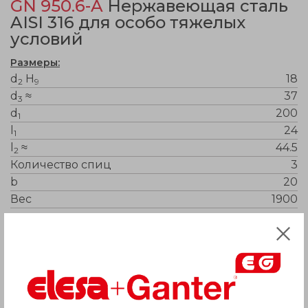
GN 950.6-A
Нержавеющая сталь
AISI 316 для особо тяжелых
условий
Размеры:
d
H
18
2
9
d
≈
37
3
d
200
1
l
24
1
l
≈
44.5
2
Количество спиц
3
b
20
Вес
1900