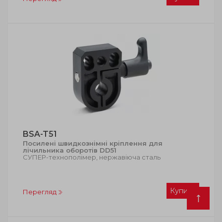
BSA-T51
Посилені швидкознімні кріплення для
лічильника оборотів DD51
СУПЕР-технополімер, нержавіюча сталь
Купити
Перегляд