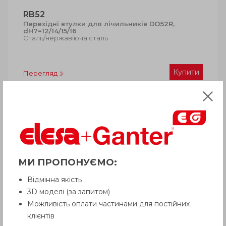
RB52
Перехідні втулки для лічильників DD52R,
dH7=12/14/15/16
Сталь/нержавіюча сталь
Купити
Перегляд
МИ ПРОПОНУЄМО:
Відмінна якість
3D моделі (за запитом)
Можливість оплати частинами для постійних
BS52R
клієнтів
Монтажні основи для лічильників DD52R