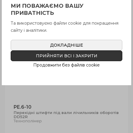
Армований технополімер
МИ ПОВАЖАЄМО ВАШУ
ПРИВАТНІСТЬ
Та використовуємо файли cookie для покращення
Купити
Перегляд
сайту і аналітики.
ДОКЛАДНІШЕ
ПРИЙНЯТИ ВСІ І ЗАКРИТИ
Продовжити без файлів cookie
PE.6-10
Перехідні штифти під вали лічильників оборотів
DD52R
Технополімер