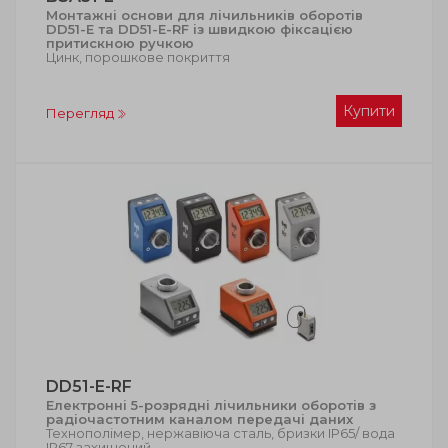
Монтажні основи для лічильників оборотів
DD51-E та DD51-E-RF із швидкою фіксацією
притискною ручкою
Цинк, порошкове покриття
Купити
Перегляд
DD51-E-RF
Електронні 5-розрядні лічильники оборотів з
радіочастотним каналом передачі даних
Технополімер, нержавіюча сталь, бризки IP65/ вода
IP67 захищений