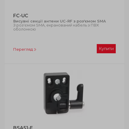
FC-UC
Висувні секції антени UC-RF з роз'ємом SMA
З роз'ємом SMA, екранований кабель з ПВХ
оболонкою
Купити
Перегляд
BSA51-E