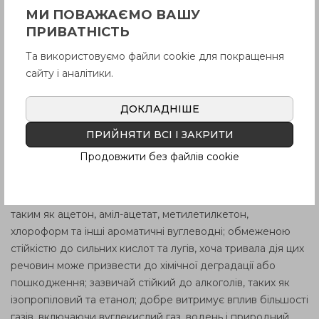
межа: близько
120°C (248°F)
у короткочасному режимі та
МИ ПОВАЖАЄМО ВАШУ
близько
100°C (212°F)
при тривалому впливі.
ПРИВАТНІСТЬ
Хімічна Стійкість:
Та використовуємо файли cookie для покращення
сайту і аналітики.
Хоча полікарбонат не такий стійкий до хімічних агентів,
як деякі інші матеріали, він все ж таки має достатню
ДОКЛАДНІШЕ
стійкість до багатьох поширених хімічних речовин. Це
дозволяє використовувати його для широкого спектру
ПРИЙНЯТИ ВСІ І ЗАКРИТИ
гідравлічних систем. Стійкий до води і більшості водних
Продовжити без файлів cookie
розчинів, включаючи деякі слабкі кислоти та луги; до олій
та жирів, що робить його придатним для більшості
промислових застосувань; органічним розчинникам,
таким як ацетон, аміл-ацетат, метилетилкетон,
хлороформ та інші ароматичні вуглеводні; обмеженою
стійкістю до сильних кислот та лугів, хоча тривала дія цих
речовин може призвести до хімічної деградації або
пошкодження; зазвичай стійкий до алкоголів, таких як
ізопропіловий та етанол; добре витримує вплив більшості
газів, включаючи вуглекислий газ, водень і природний