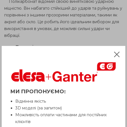
Полікарбонат відомий своєю винятковою ударною
міцністю. Він набагато стійкіший до ударів та руйнувань у
порівнянні з іншими прозорими матеріалами, такими як
акрил або скло. Це робить його ідеальним вибором для
використання в умовах, де можливі сильні удари чи
вібрації.
Прозорість:
Полікарбонат має відмінну оптичну прозорість, що
дозволяє чітко бачити рівень рідини всередині бака або
резервуара.
Термічна стабільність:
МИ ПРОПОНУЄМО:
Полікарбонат здатний витримувати широкий діапазон
температур, залишаючись стабільним і прозорим при
Відмінна якість
низьких, так і при високих температурах. Це важливо для
3D моделі (за запитом)
пристроїв, де температурні коливання є звичайним
Можливість оплати частинами для постійних
явищем. Нижня межа: близько
-40°C (-40°F).
Верхня
клієнтів