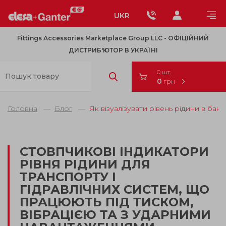
UKR
Fittings Accessories Marketplace Group LLC - OФІЦІЙНИЙ
ДИСТРИБ'ЮТОР В УКРАЇНІ
0 шт.
0
грн
Головна
Блог
Як візуалізувати рівень рідини в ба
СТОВПЧИКОВІ ІНДИКАТОРИ
РІВНЯ РІДИНИ ДЛЯ
ТРАНСПОРТУ І
ГІДРАВЛІЧНИХ СИСТЕМ, ЩО
ПРАЦЮЮТЬ ПІД ТИСКОМ,
ВІБРАЦІЄЮ ТА З УДАРНИМИ