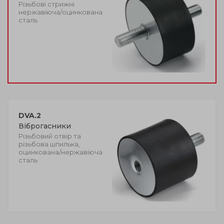
Різьбові стрижні
нержавіюча/оцинкована
сталь
DVA.2
Віброгасники
Різьбовий отвір та
різьбова шпилька,
оцинкована/нержавіюча
сталь