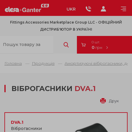
UKR
Fittings Accessories Marketplace Group LLC - OФІЦІЙНИЙ
ДИСТРИБ'ЮТОР В УКРАЇНІ
0 шт.
0
грн
Головна
Продукція
Амортизуючі віброгасники, де
ВІБРОГАСНИКИ
DVA.1
Друк
DVA.1
Віброгасники