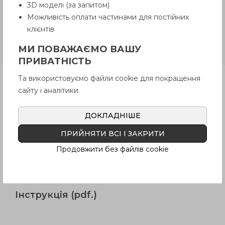
3D моделі (за запитом)
Покупцем.
Можливість оплати частинами для постійних
клієнтів
DVA.1
Різьбові стрижні
МИ ПОВАЖАЄМО ВАШУ
нержавіюча/оцинкована сталь
ПРИВАТНІСТЬ
Та використовуємо файли cookie для покращення
Продукція
сайту і аналітики.
ДОКЛАДНІШЕ
Опис
ПРИЙНЯТИ ВСІ І ЗАКРИТИ
Продовжити без файлів cookie
Питання про продукцію
Інструкція (pdf.)