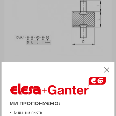
УВАГА!
Товар з приміткою «Є в наявності»
відвантажується Покупцеві терміном
до 6 робочих днів
. Термін поставки
товару, якого немає на складі,
рекомендуємо уточнити у Продавця.
МИ ПРОПОНУЄМО:
Продавець залишає за собою право
відпускати товар у базовій кольоровій
Відмінна якість
гамі, якщо інше не обговорено