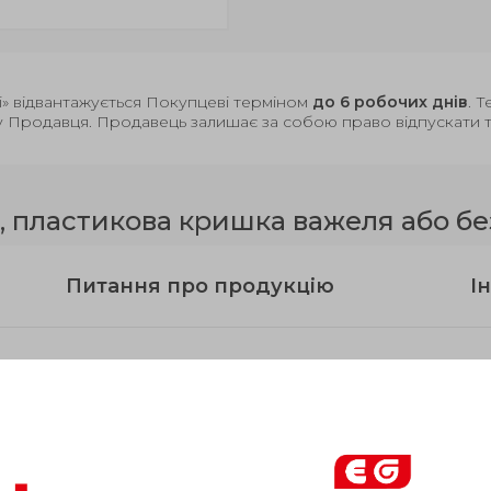
і» відвантажується Покупцеві терміном
до 6 робочих днів
. 
у Продавця. Продавець залишає за собою право відпускати то
 пластикова кришка важеля або бе
Питання про продукцію
Ін
Пружинная
Пружинн
d
Ось
нагрузкав
нагрузка
1
l
l
l
l
+
.
В н
2
4
5
3
1
5
-
.
/-
.
Н
Н
0
06
0
08
≈начальная
≈конечна