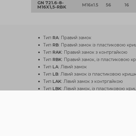
GN 721.6-8-
M16x1.5
56
16
M16X1,5-RBK
Тип
RA
: Правий замок
Тип
RB
: Правий замок із пластиковою кр
Тип
RAK
: Правий замок з контргайкою
Тип
RBK
: Правий замок, із пластиковою 
Тип
LA
: Лівий замок
Тип
LB
: Лівий замок із пластиковою криш
Тип
LAK
: Лівий замок з контргайкою
Тип
LBK
: Лівий замок, із пластиковою кр
Ці вироби так само можу