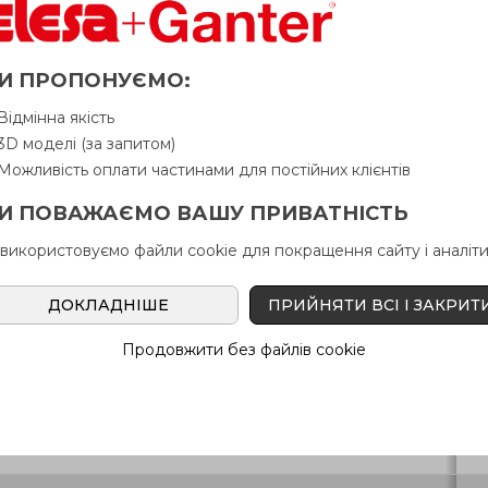
12
37
-
10
37
21
57
12
37
-
10
37
21
57
И ПРОПОНУЄМО:
Відмінна якість
12
37
52
10
37
21
57
3D моделі (за запитом)
Можливість оплати частинами для постійних клієнтів
12
37
52
10
37
21
57
И ПОВАЖАЄМО ВАШУ ПРИВАТНІСТЬ
12
37
-
10
37
21
57
 використовуємо файли cookie для покращення сайту і аналіти
12
37
-
10
37
21
57
ДОКЛАДНІШЕ
ПРИЙНЯТИ ВСІ І ЗАКРИТ
12
37
52
10
37
21
57
Продовжити без файлів cookie
12
37
52
10
37
21
57
6
21
-
5
19
7
20