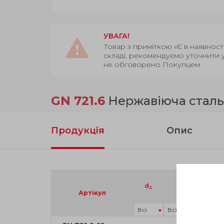
УВАГА!
Товар з приміткою «Є в наявност
складі, рекомендуємо уточнити 
не обговорено Покупцем.
GN 721.6
Нержавіюча сталь,
Продукція
Опис
d
l
d
2
1
3
Артікул