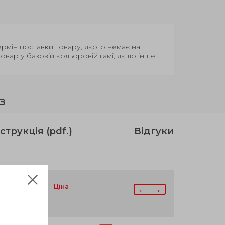
Термін поставки товару, якого немає на
вар у базовій кольоровій гамі, якщо інше
з
струкція (pdf.)
Відгуки
ая
в
аявності
Ціна
← →
я