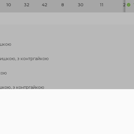
10
32
42
8
30
11
29
ишкою
кришкою, з контргайкою
кою
ишкою, з контргайкою
ть вас зацікавити