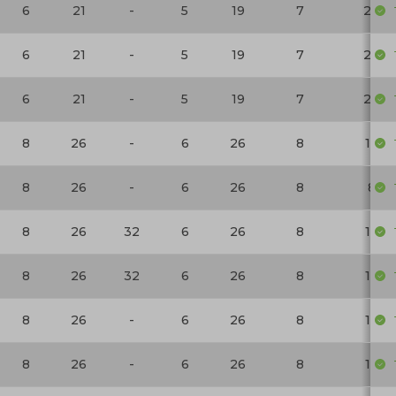
6
21
-
5
19
7
20
6
21
-
5
19
7
20
6
21
-
5
19
7
20
8
26
-
6
26
8
18
8
26
-
6
26
8
8
8
26
32
6
26
8
18
8
26
32
6
26
8
18
8
26
-
6
26
8
18
8
26
-
6
26
8
18