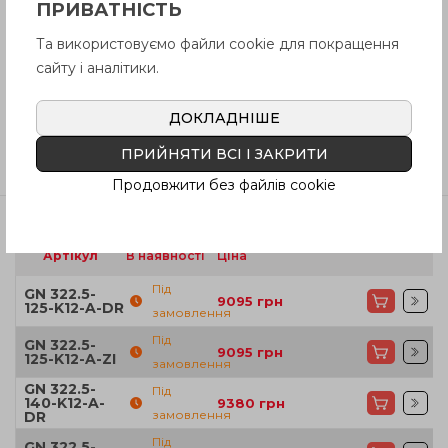
ПРИВАТНІСТЬ
Питання про продукцію
Та використовуємо файли cookie для покращення
сайту і аналітики.
Інструкція (pdf.)
ДОКЛАДНІШЕ
ПРИЙНЯТИ ВСІ І ЗАКРИТИ
Відгуки
Продовжити без файлів cookie
Артікул
В наявності
Ціна
Під
GN 322.5-
9095
грн
125-K12-A-DR
замовлення
Під
GN 322.5-
9095
грн
125-K12-A-ZI
замовлення
GN 322.5-
Під
140-K12-A-
9380
грн
замовлення
DR
Під
GN 322.5-