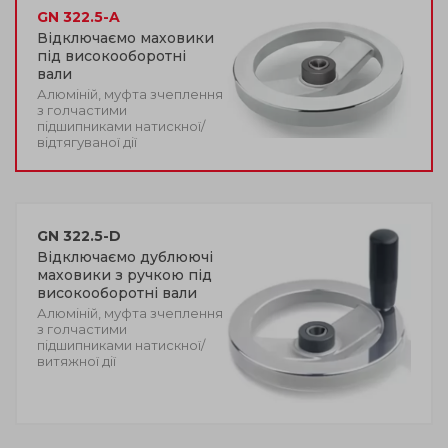
GN 322.5-A
Відключаємо маховики
під високооборотні
вали
Алюміній, муфта зчеплення
з голчастими
підшипниками натискної/
відтягуваної дії
GN 322.5-D
Відключаємо дублюючі
маховики з ручкою під
високооборотні вали
Алюміній, муфта зчеплення
з голчастими
підшипниками натискної/
витяжної дії