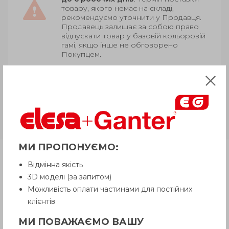
товару, якого немає на складі,
рекомендуємо уточнити у Продавця.
Продавець залишає за собою право
відпускати товар у базовій кольоровій
гамі, якщо інше не обговорено
Покупцем.
GN 322.5-A
Алюміній, муфта
зчеплення з голчастими
підшипниками натискної/
відтягуваної дії
МИ ПРОПОНУЄМО:
Продукція
Відмінна якість
3D моделі (за запитом)
Можливість оплати частинами для постійних
Опис
клієнтів
МИ ПОВАЖАЄМО ВАШУ