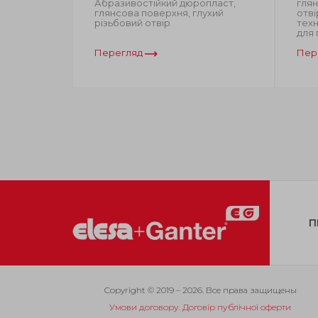
,
Абразивостійкий дюропласт,
глян
р
глянсова поверхня, глухий
отві
різьбовий отвір
техн
для 
Перегляд
Пер
П
Copyright © 2019 – 2026. Все права защищены
Умови договору. Договір публічної оферти