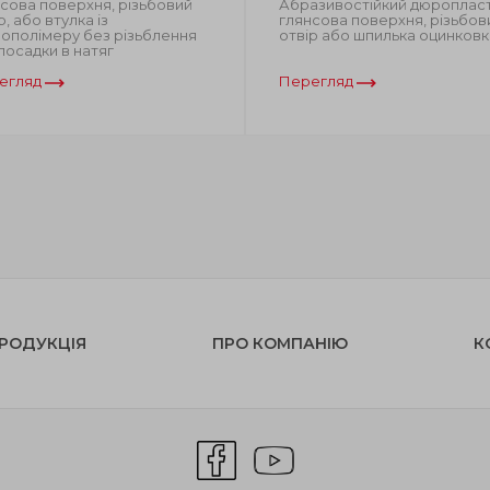
сова поверхня, різьбовий
Абразивостійкий дюропласт
р, або втулка із
глянсова поверхня, різьбов
ополімеру без різьблення
отвір або шпилька оцинковк
посадки в натяг
егляд
Перегляд
РОДУКЦІЯ
ПРО КОМПАНІЮ
К