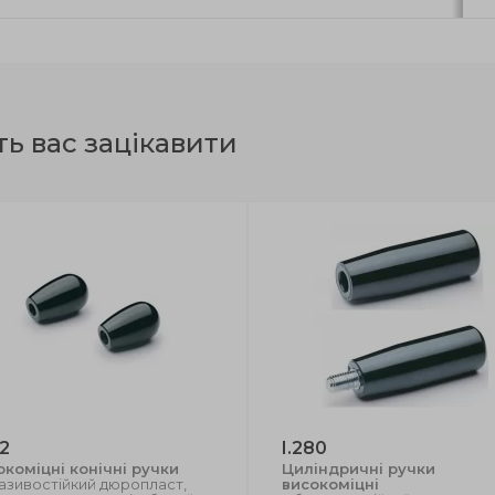
ть вас зацікавити
22
I.280
окоміцні конічні ручки
Циліндричні ручки
азивостійкий дюропласт,
високоміцні