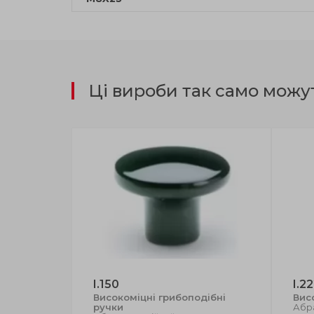
Ці вироби так само можу
I.150
I.2
окоміцні
Високоміцні грибоподібні
Вис
опласт,
ручки
Абр