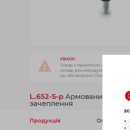
УВАГА!
Товар з приміткою «Є в наявност
складі, рекомендуємо уточнити 
не обговорено Покупцем.
L.652-S-p
Армований техноп
зачеплення
М
Продукція
Опис