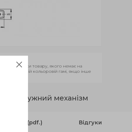
Термін поставки товару, якого немає на
вар у базовій кольоровій гамі, якщо інше
лька, пружний механізм
струкція (pdf.)
Відгуки