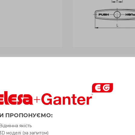
і» відвантажується Покупцеві терміном
до 6 робочих днів
. 
у Продавця. Продавець залишає за собою право відпускати то
олімер, оцинкована різьбова шпи
И ПРОПОНУЄМО:
Питання про продукцію
Ін
Відмінна якість
3D моделі (за запитом)