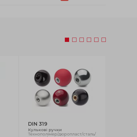
DIN 319
GN 563.
Кулькові ручки
Алюмінієв
Технополімер/дюропласт/сталь/
Алюміній,