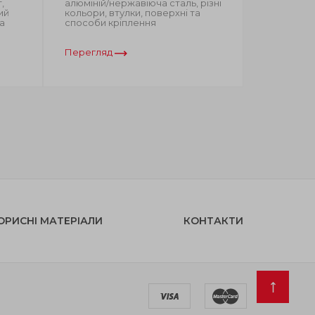
,
алюміній/нержавіюча сталь, різні
чорного/с
ий
кольори, втулки, поверхні та
анодуван
а
способи кріплення
Перегляд
Перегляд
ОРИСНІ МАТЕРІАЛИ
КОНТАКТИ