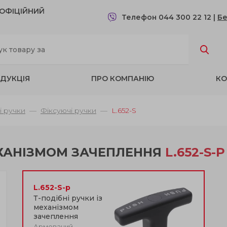
- OФІЦІЙНИЙ
Телефон 044 300 22 12
|
Бе
ДУКЦІЯ
ПРО КОМПАНІЮ
КО
і ручки
Фіксуючі ручки
L.652-S
МЕХАНІЗМОМ ЗАЧЕПЛЕННЯ
L.652-S-P
L.652-S-p
Т-подібні ручки із
механізмом
зачеплення
Армований