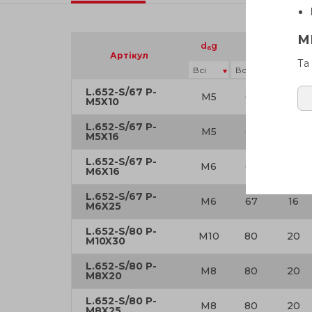
М
d
g
L
S
6
Артікул
Та
L.652-S/67 P-
M5
67
16
M5X10
L.652-S/67 P-
M5
67
16
M5X16
L.652-S/67 P-
M6
67
16
M6X16
L.652-S/67 P-
M6
67
16
M6X25
L.652-S/80 P-
M10
80
20
M10X30
L.652-S/80 P-
M8
80
20
M8X20
L.652-S/80 P-
M8
80
20
M8X25