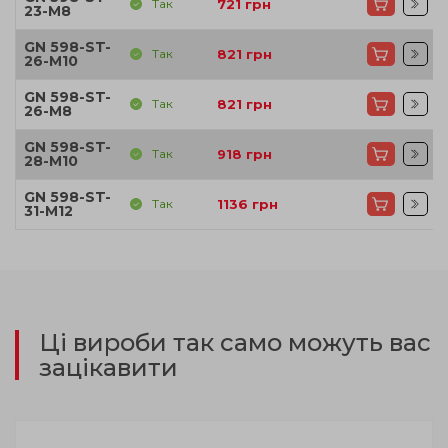
Так
721
грн
23-M8
GN 598-ST-
Так
821
грн
26-M10
GN 598-ST-
Так
821
грн
26-M8
GN 598-ST-
Так
918
грн
28-M10
GN 598-ST-
Так
1136
грн
31-M12
Ці вироби так само можуть вас
зацікавити