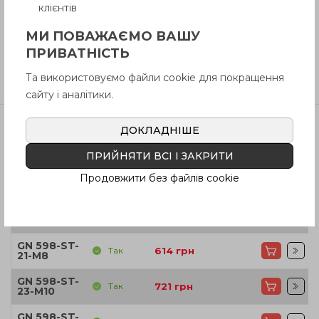
клієнтів
Інструкція (pdf.)
МИ ПОВАЖАЄМО ВАШУ
ПРИВАТНІСТЬ
Відгуки
Та використовуємо файли cookie для покращення
сайту і аналітики.
ДОКЛАДНІШЕ
Артікул
В наявності
Ціна
ПРИЙНЯТИ ВСІ І ЗАКРИТИ
GN 598-ST-
Продовжити без файлів cookie
Так
598
грн
18-M6
GN 598-ST-
Так
614
грн
21-M6
GN 598-ST-
Так
614
грн
21-M8
GN 598-ST-
Так
721
грн
23-M10
GN 598-ST-