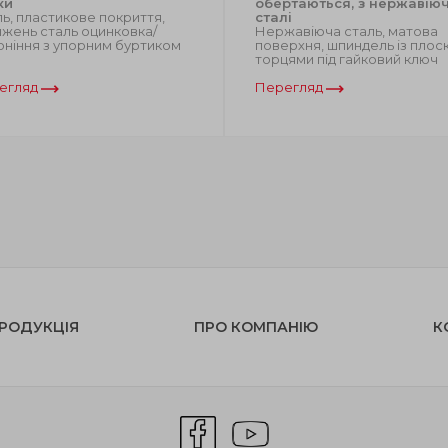
ки
обертаються, з нержавіюч
ь, пластикове покриття,
сталі
жень сталь оцинковка/
Нержавіюча сталь, матова
оніння з упорним буртиком
поверхня, шпиндель із плос
торцями під гайковий ключ
егляд
Перегляд
РОДУКЦІЯ
ПРО КОМПАНІЮ
К