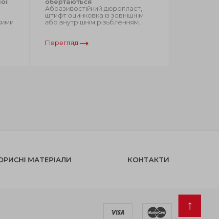
ої
обертаються
одягання
Абразивостійкий дюропласт,
Абразивос
штифт оцинковка із зовнішнім
втулка з 
кими
або внутрішнім різьбленням.
наскрізний
Перегляд
Перегляд
ОРИСНІ МАТЕРІАЛИ
КОНТАКТИ