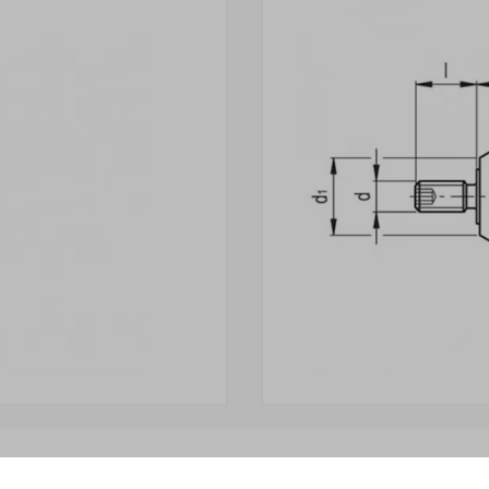
і» відвантажується Покупцеві терміном
до 6 робочих днів
. 