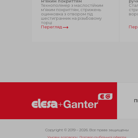
мер,
м'яким покриттям
руч
з отвором
Технополімер з маслостійким
Стал
різьбовому
м'яким покриттям, стрижень
стри
оцинковка з отвором під
вор
шестигранник на різьбовому
торці
Перегляд
Пер
П
Copyright © 2019 – 2026. Все права защищены
Умови договору. Договір публічної оферти