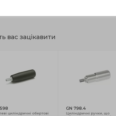
M5
23
12.5
10
2.5
ть вас зацікавити
 598
GN 798.4
леві циліндричні обертові
Циліндричні ручки, що