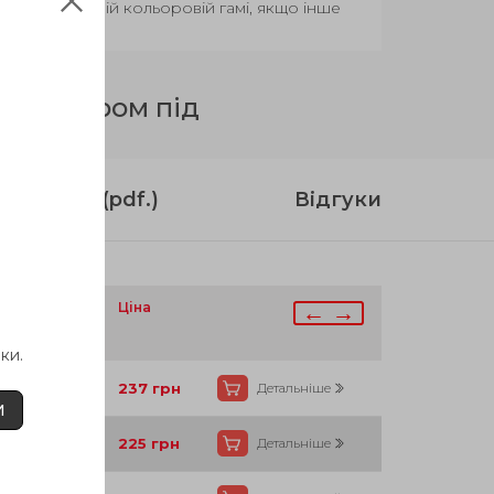
вар у базовій кольоровій гамі, якщо інше
з отвором під
струкція (pdf.)
Відгуки
аявності
Ціна
← →
ки.
Так
237
грн
Детальніше
И
Так
225
грн
Детальніше