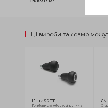
I.701/23+X-M5
16
Ці вироби так само можу
IEL+x SOFT
GN
ручки
Грибовидні обертові ручки з
Ста