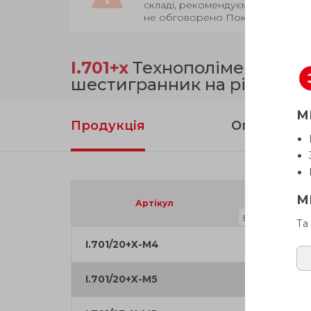
складі, рекомендуємо уточнити 
не обговорено Покупцем.
I.701+x
Технополімер, шпин
шестигранник на різьбово
М
Продукція
Опис
D
М
Артікул
Та
I.701/20+X-M4
13.5
I.701/20+X-M5
13.5