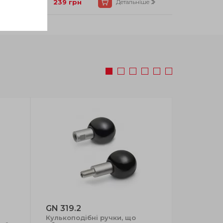
Так
239
грн
Детальніше
GN 319.2
SI.134
Кулькоподібні ручки, що
Ручки, щ