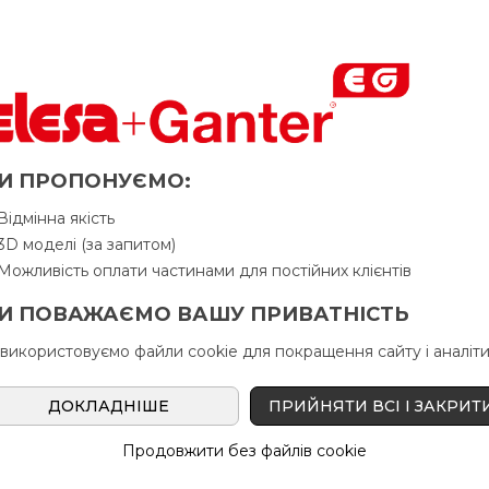
у Продавця. Продавець залишає за собою право відпускати то
дель з широким упором оцинковка 
му торці
И ПРОПОНУЄМО:
Питання про продукцію
Ін
Відмінна якість
3D моделі (за запитом)
Можливість оплати частинами для постійних клієнтів
d
g
L
d
l
s
В н
И ПОВАЖАЄМО ВАШУ ПРИВАТНІСТЬ
6
1
 використовуємо файли cookie для покращення сайту і аналіти
M4
20
11
8
2
ДОКЛАДНІШЕ
ПРИЙНЯТИ ВСІ І ЗАКРИТ
M5
20
11
10
2.5
Продовжити без файлів cookie