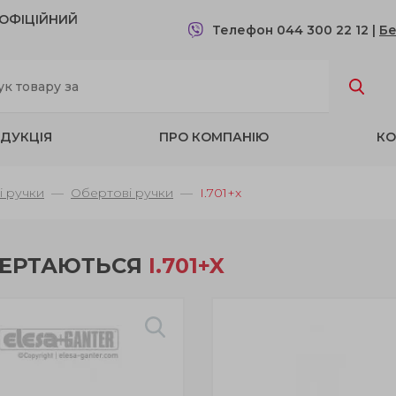
- OФІЦІЙНИЙ
Телефон 044 300 22 12
|
Бе
ДУКЦІЯ
ПРО КОМПАНІЮ
КО
і ручки
Обертові ручки
I.701+x
БЕРТАЮТЬСЯ
I.701+X