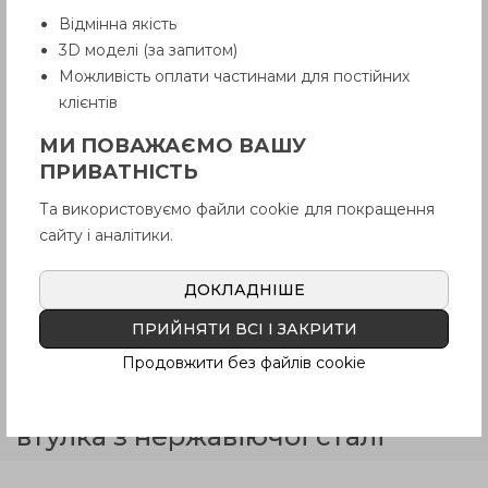
Відмінна якість
3D моделі (за запитом)
Можливість оплати частинами для постійних
клієнтів
УВАГА!
МИ ПОВАЖАЄМО ВАШУ
Товар з приміткою «Є в наявності»
відвантажується Покупцеві терміном
ПРИВАТНІСТЬ
до 6 робочих днів
. Термін поставки
товару, якого немає на складі,
Та використовуємо файли cookie для покращення
рекомендуємо уточнити у Продавця.
сайту і аналітики.
Продавець залишає за собою право
відпускати товар у базовій кольоровій
гамі, якщо інше не обговорено
ДОКЛАДНІШЕ
Покупцем.
ПРИЙНЯТИ ВСІ І ЗАКРИТИ
Продовжити без файлів cookie
VDSC-GXX2-SST+IR
Армований
технополімер, відкидна ручка,
втулка з нержавіючої сталі