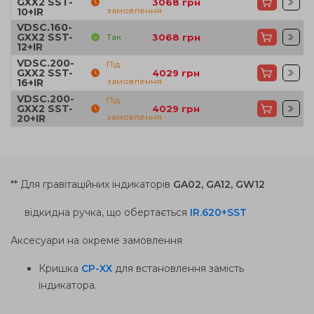
GXX2 SST-
3068
грн
замовлення
10+IR
VDSC.160-
GXX2 SST-
Так
3068
грн
12+IR
VDSC.200-
Під
GXX2 SST-
4029
грн
замовлення
16+IR
VDSC.200-
Під
GXX2 SST-
4029
грн
замовлення
20+IR
** Для гравітаційних індикаторів
GA02, GA12, GW12
відкидна ручка, що обертається
IR.620+SST
Аксесуари на окреме замовлення
Кришка
CP-XX
для встановлення замість
індикатора.