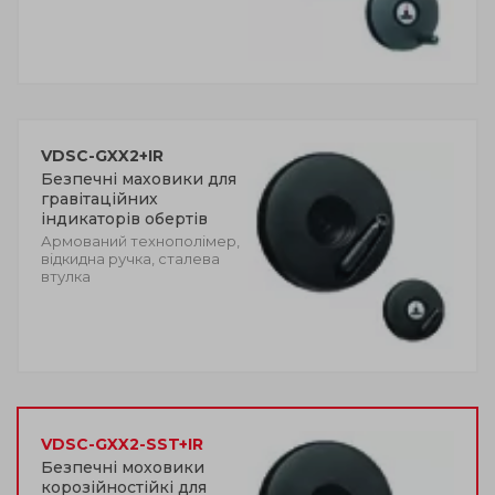
VDSC-GXX2+IR
Безпечні маховики для
гравітаційних
індикаторів обертів
Армований технополімер,
відкидна ручка, сталева
втулка
VDSC-GXX2-SST+IR
Безпечні моховики
корозійностійкі для