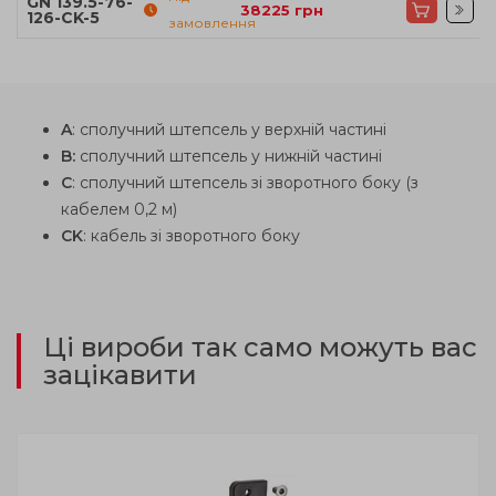
GN 139.5-76-
38225
грн
126-CK-5
замовлення
A
: сполучний штепсель у верхній частині
B:
сполучний штепсель у нижній частині
C
: сполучний штепсель зі зворотного боку (з
кабелем 0,2 м)
CK
: кабель зі зворотного боку
Ці вироби так само можуть вас
зацікавити