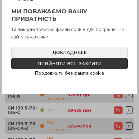
МИ ПОВАЖАЄМО ВАШУ
Інструкція (pdf.)
ПРИВАТНІСТЬ
Та використовуємо файли cookie для покращення
Відгуки
сайту і аналітики.
ДОКЛАДНІШЕ
ПРИЙНЯТИ ВСІ І ЗАКРИТИ
Артікул
В наявності
Ціна
Продовжити без файлів cookie
Під
GN 139.5-76-
37590
грн
126-A
замовлення
Під
GN 139.5-76-
37590
грн
126-B
замовлення
GN 139.5-76-
Так
38435
грн
126-C
Під
GN 139.5-76-
37240
грн
126-CK-2
замовлення
Під