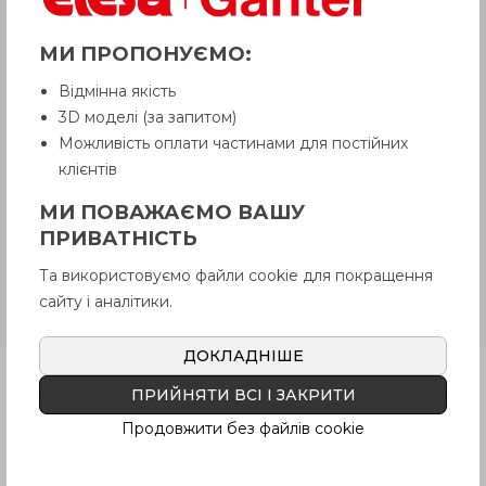
УВАГА!
МИ ПРОПОНУЄМО:
Товар з приміткою «Є в наявності»
відвантажується Покупцеві терміном
Відмінна якість
до 6 робочих днів
. Термін поставки
3D моделі (за запитом)
товару, якого немає на складі,
рекомендуємо уточнити у Продавця.
Можливість оплати частинами для постійних
Продавець залишає за собою право
клієнтів
відпускати товар у базовій кольоровій
гамі, якщо інше не обговорено
МИ ПОВАЖАЄМО ВАШУ
Покупцем.
ПРИВАТНІСТЬ
Та використовуємо файли cookie для покращення
CFU-CLEAN
Технополімер, білий
сайту і аналітики.
колір
ДОКЛАДНІШЕ
Продукція
ПРИЙНЯТИ ВСІ І ЗАКРИТИ
Продовжити без файлів cookie
Опис