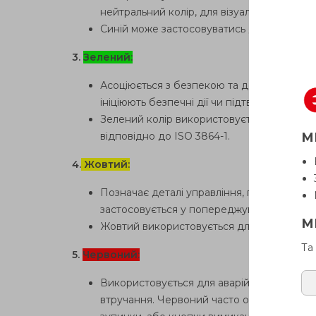
нейтральний колір, для візуальної ідентифі
Синій може застосовуватись для інформаці
3.
Зелений:
Асоціюється з безпекою та дозволом. Зеле
ініціюють безпечні дії чи підтверджують 
Зелений колір використовується для визн
М
відповідно до ISO 3864-1.
4.
Жовтий:
Позначає деталі управління, пов'язані з
застосовується у попереджувальних знаках
М
Жовтий використовується для сигнальних зн
Та
5.
Червоний:
Використовується для аварійних елементів
втручання. Червоний часто означає елемент