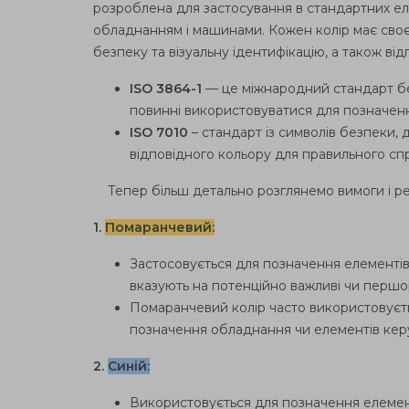
розроблена для застосування в стандартних е
обладнанням і машинами. Кожен колір має своє
безпеку та візуальну ідентифікацію, а також ві
ISO 3864-1
— це міжнародний стандарт без
повинні використовуватися для позначен
ISO 7010
– стандарт із символів безпеки,
відповідного кольору для правильного спр
Тепер більш детально розглянемо вимоги і рек
1.
Помаранчевий:
Застосовується для позначення елементів 
вказують на потенційно важливі чи першор
Помаранчевий колір часто використовуєть
позначення обладнання чи елементів керу
2.
Синій:
Використовується для позначення елементі