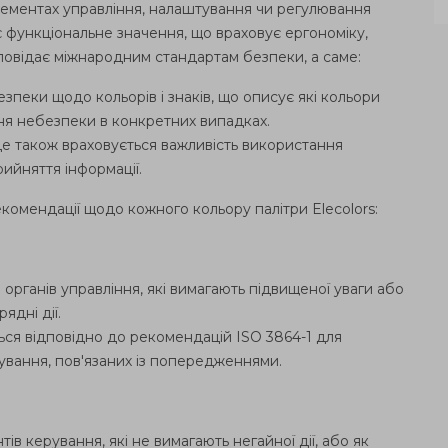
лементах управління, налаштування чи регулювання
 функціональне значення, що враховує ергономіку,
дповідає міжнародним стандартам безпеки, а саме:
пеки щодо кольорів і знаків, що описує які кольори
ня небезпеки в конкретних випадках.
 де також враховується важливість використання
ийняття інформації.
омендації щодо кожного кольору палітри Elecolors:
органів управління, які вимагають підвищеної уваги або
ядні дії.
ся відповідно до рекомендацій ISO 3864-1 для
вання, пов'язаних із попередженнями.
в керування, які не вимагають негайної дії, або як