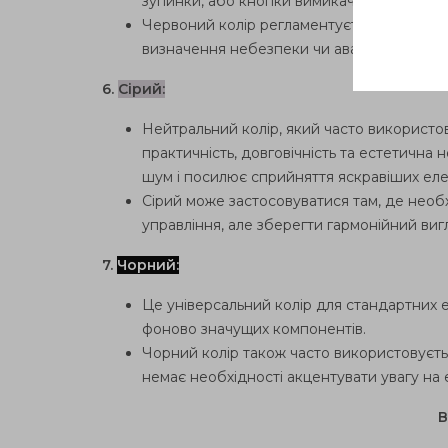
зупинки, або кнопки вимикачів безпеки.
Червоний колір регламентується в стандар
визначення небезпеки чи аварійних ситуа
6.
Сірий:
Нейтральний колір, який часто використо
практичність, довговічність та естетична 
шум і посилює сприйняття яскравіших еле
Сірий може застосовуватися там, де необ
управління, але зберегти гармонійний виг
7.
Чорний:
Це універсальний колір для стандартних 
фоново значущих компонентів.
Чорний колір також часто використовуєть
немає необхідності акцентувати увагу на 
В