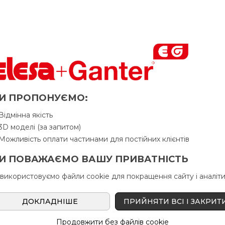
кації без відвертання уваги.
йних або допоміжних елементів згідно з ISO 3864-1.
ний колір може вказувати на органи управління, які
нормальний стан обладнання.
ачення безпечних станів або дозволених дій
И ПРОПОНУЄМО:
Відмінна якість
3D моделі (за запитом)
 потенційною небезпекою або попередженням. Часто
Можливість оплати частинами для постійних клієнтів
 і сигналах.
И ПОВАЖАЄМО ВАШУ ПРИВАТНІСТЬ
аків згідно з ISO 7010 та ISO 3864-1.
 використовуємо файли cookie для покращення сайту і аналіти
ДОКЛАДНІШЕ
ПРИЙНЯТИ ВСІ І ЗАКРИТ
 і органів управління, що потребують негайного
и такі, як аварійні ручки, маховики, вентилі та важелі
Продовжити без файлів cookie