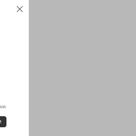
ки.
И