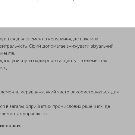
тах ISO 3864-1, де він використовується для
цій.
вується для елементів керування, де важлива
нейтральність. Сірий допомагає знижувати візуальний
ментів.
хідно уникнути надмірного акценту на елементах
ляд.
елементів керування, який часто використовується для
ся в загальноприйнятих промислових рішеннях, де
елементах управління.
исновки: