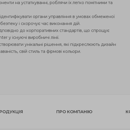
ненти на устаткуванні, роблячи їх легко помітними та
ідентифікувати органи управління в умовах обмеженої
безпеку і скорочує час виконання дій.
ідповідно до корпоративних стандартів, що спрощує
r у існуючі виробничі лінії.
створювати унікальні рішення, які підкреслюють дизайн
аність, свій стиль та фірмові кольори.
РОДУКЦІЯ
ПРО КОМПАНІЮ
К