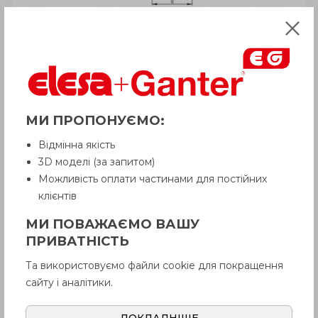
МИ ПРОПОНУЄМО:
Відмінна якість
3D моделі (за запитом)
Можливість оплати частинами для постійних
клієнтів
УВАГА!
МИ ПОВАЖАЄМО ВАШУ
Товар з приміткою «Є в наявності»
ПРИВАТНІСТЬ
відвантажується Покупцеві терміном
до 6 робочих днів
. Термін поставки
Та використовуємо файли cookie для покращення
товару, якого немає на складі,
рекомендуємо уточнити у Продавця.
сайту і аналітики.
Продавець залишає за собою право
відпускати товар у базовій кольоровій