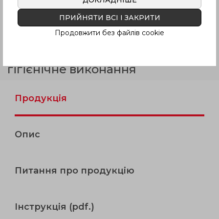
ДОКЛАДНІШЕ
гамі, якщо інше не обговорено
Покупцем.
ПРИЙНЯТИ ВСІ І ЗАКРИТИ
Продовжити без файлів cookie
ERB-PF-CLEAN
Армований
технополімер, білий колір,
гігієнічне виконання
Продукція
Опис
Питання про продукцію
Інструкція (pdf.)