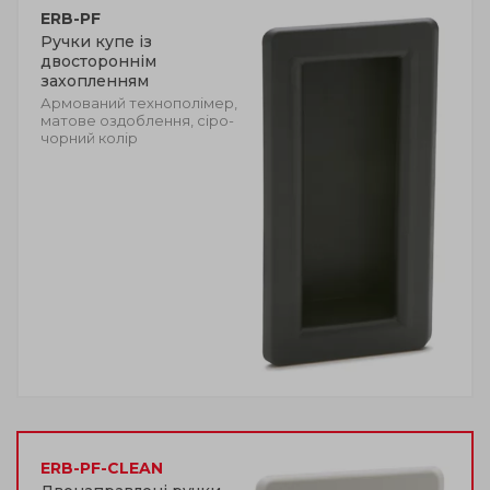
ERB-PF
Ручки купе із
двостороннім
захопленням
Армований технополімер,
матове оздоблення, сіро-
чорний колір
ERB-PF-CLEAN