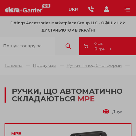
UKR
Fittings Accessories Marketplace Group LLC - OФІЦІЙНИЙ
ДИСТРИБ'ЮТОР В УКРАЇНІ
0 шт.
0
грн
Головна
Продукція
Ручки П-подібної форми
В
РУЧКИ, ЩО АВТОМАТИЧНО
СКЛАДАЮТЬСЯ
MPE
Друк
MPE