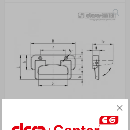
УВАГА!