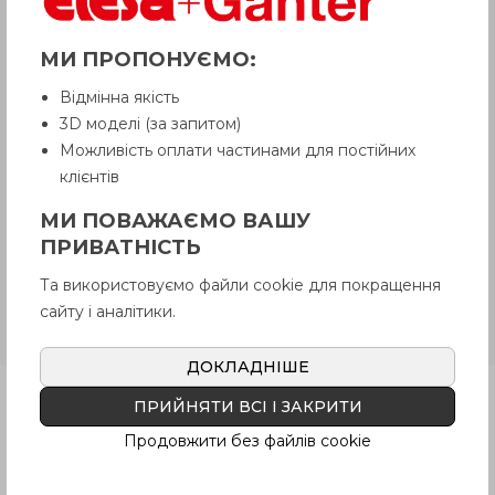
Товар з приміткою «Є в наявності»
відвантажується Покупцеві терміном
МИ ПРОПОНУЄМО:
до 6 робочих днів
. Термін поставки
товару, якого немає на складі,
Відмінна якість
рекомендуємо уточнити у Продавця.
Продавець залишає за собою право
3D моделі (за запитом)
відпускати товар у базовій кольоровій
Можливість оплати частинами для постійних
гамі, якщо інше не обговорено
клієнтів
Покупцем.
МИ ПОВАЖАЄМО ВАШУ
ПРИВАТНІСТЬ
MPE
Поворотна пружина,
армований технополімер,
Та використовуємо файли cookie для покращення
різнічьорний та сірий кольори,
сайту і аналітики.
матова поверхня
ДОКЛАДНІШЕ
Продукція
ПРИЙНЯТИ ВСІ І ЗАКРИТИ
Продовжити без файлів cookie
Опис