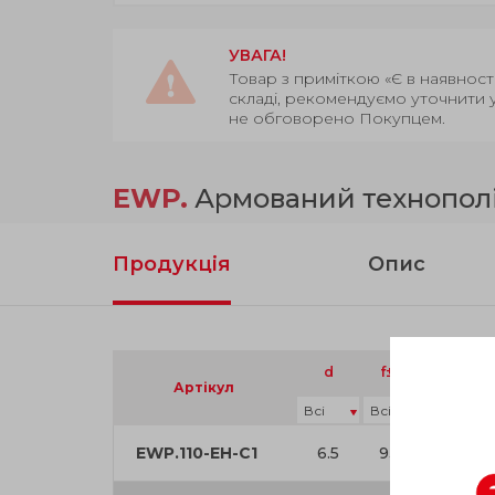
УВАГА!
Товар з приміткою «Є в наявност
складі, рекомендуємо уточнити 
не обговорено Покупцем.
EWP.
Армований технополім
Продукція
Опис
d
f±
.
L
0
5
Артікул
EWP.110-EH-C1
6.5
93.5
114