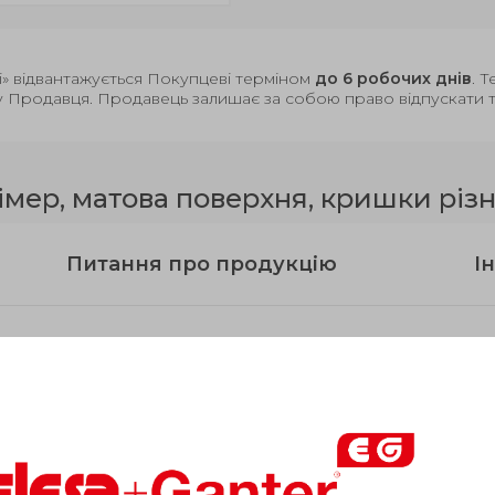
і» відвантажується Покупцеві терміном
до 6 робочих днів
. 
у Продавця. Продавець залишає за собою право відпускати то
ер, матова поверхня, кришки різн
Питання про продукцію
Ін
l
l
h
l
s
F
[N]
h
В н
1
2
2
1
19
74
11
9.5
10
900
33