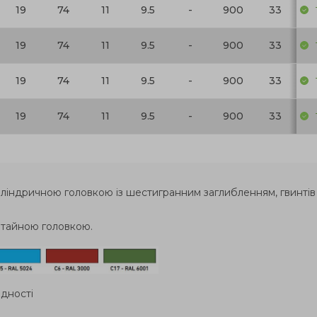
19
74
11
9.5
-
900
33
19
74
11
9.5
-
900
33
19
74
11
9.5
-
900
33
19
74
11
9.5
-
900
33
з циліндричною головкою із шестигранним заглибленням, гвинт
 потайною головкою.
ідності