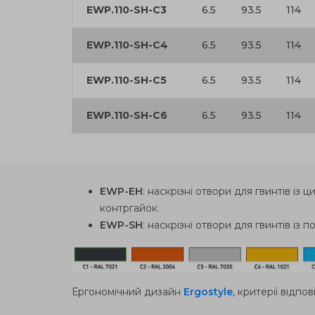
EWP.110-SH-C3
6.5
93.5
114
EWP.110-SH-C4
6.5
93.5
114
EWP.110-SH-C5
6.5
93.5
114
EWP.110-SH-C6
6.5
93.5
114
EWP-EH
: наскрізні отвори для гвинтів і
контргайок.
EWP-SH
: наскрізні отвори для гвинтів із
Ергономічний дизайн
Ergostyle
, критерії відпов