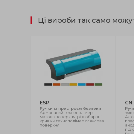
Ці вироби так само можу
ESP.
GN
безпеки
Ручки із пристроєм безпеки
Руч
ж
Армований технополімер
тон
ьна
матова поверхня, різнобарвні
Алюм
ів, матова
кришки технополімер глянсова
плас
поверхня
анод
під 
бок