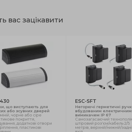
ть вас зацікавити
 430
ESC-SFT
ки, що виступають для
Негорючі герметичні ручк
ких або зсувних дверей
вбудованим електричним
іній, чорне або сіре
вимикачем ІР 67
тикове покриття,
Самозагасаючий технополі
ування, додаткові отвори
штіровий роз'єм/кабель 2/5
кріплення, пластикові
метрів, верхній/нижній/задн
овини
вхід