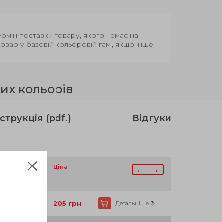
Термін поставки товару, якого немає на
вар у базовій кольоровій гамі, якщо інше
их кольорів
струкція (pdf.)
Відгуки
аявності
C
h
Ціна
← →
1
35
7
Так
205
грн
Детальніше