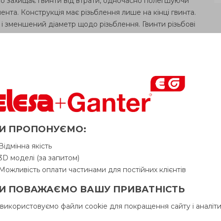
гко захищає гвинти від втрати, одночасно полегшуючи
та. Конструкція має різьблення лише на кінці гвинта.
і зменшений діаметр щодо різьблення. Гвинти різьбові
іалу:
,
матова поверхня.
ожлива, тільки до тих пір, поки виймаючи гвинт,
ня кріплення. Ця функціональність означає, що гвинти
 з нерухомого елемента, а коротка довжина різьблення
 розбирання. Нижче наведено декілька способів
И ПРОПОНУЄМО:
Відмінна якість
3D моделі (за запитом)
Можливість оплати частинами для постійних клієнтів
И ПОВАЖАЄМО ВАШУ ПРИВАТНІСТЬ
 використовуємо файли cookie для покращення сайту і аналіти