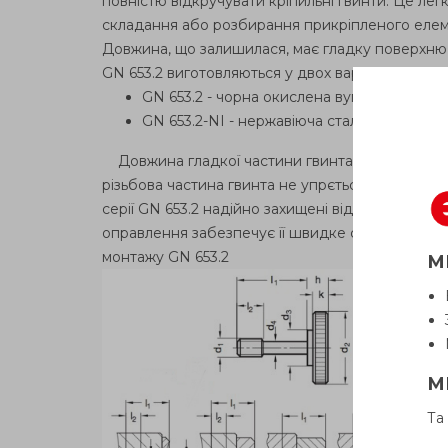
повністю відкручувати кріпильні гвинти. Це ле
складання або розбирання прикріпленого елемен
Довжина, що залишилася, має гладку поверхню 
GN 653.2 виготовляються у двох варіантах матер
GN 653.2 - чорна окислена вуглецева сталь
GN 653.2-NI - нержавіюча сталь AISI 303, 
Довжина гладкої частини гвинта максимальна м
різьбова частина гвинта не упрється в різьблен
серії GN 653.2 надійно захищені від випадання
оправлення забезпечує її швидке складання та
монтажу GN 653.2
М
М
Та