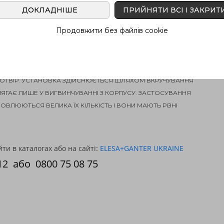
ДОКЛАДНІШЕ
ПРИЙНЯТИ ВСІ І ЗАКРИТ
Продовжити без файлів cookie
ОХ ЕЛЕМЕНТАХ, ЩО З'ЄДНУЮТЬСЯ, ПОВИНЕН БУТИ
 ОТВІР. УСТАНОВКА ЗДІЙСНЮЄТЬСЯ ШЛЯХОМ ВКРУЧУВАННЯ
ЛЯГАЄ ЛИШЕ У ВИГВИНЧУВАННІ З КОРПУСУ. ЗАСТОСУВАННЯ
ОВЛЮЮТЬСЯ ВЕЛИКА ЇХ КІЛЬКІСТЬ І ВОНИ МАЮТЬ РІЗНІ
и в каталогах або на сайті:
ELESA+GANTER UKRAINE
12
або
0800 75 08 75