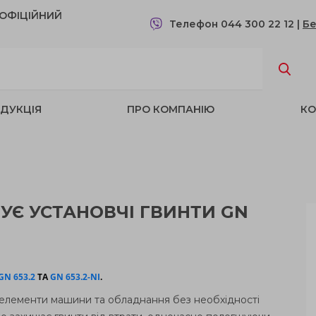
- OФІЦІЙНИЙ
Телефон 044 300 22 12
|
Бе
ДУКЦІЯ
ПРО КОМПАНІЮ
КО
УЄ УСТАНОВЧІ ГВИНТИ GN
GN
653.2
ТА
GN
653.2-
NI
.
лементи машини та обладнання без необхідності