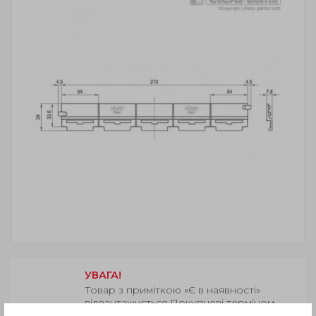
УВАГА!
Товар з приміткою «Є в наявності»
відвантажується Покупцеві терміном
до 6 робочих днів
. Термін поставки