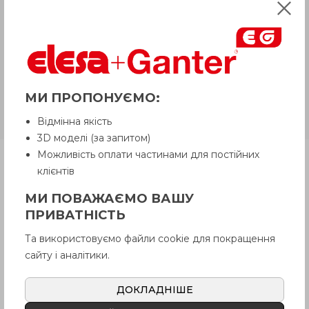
товару, якого немає на складі,
рекомендуємо уточнити у Продавця.
Продавець залишає за собою право
відпускати товар у базовій кольоровій
гамі, якщо інше не обговорено
Покупцем.
МИ ПРОПОНУЄМО:
RLT-CE
Технополімер
Відмінна якість
3D моделі (за запитом)
Можливість оплати частинами для постійних
Продукція
клієнтів
МИ ПОВАЖАЄМО ВАШУ
ПРИВАТНІСТЬ
Опис
Та використовуємо файли cookie для покращення
сайту і аналітики.
Питання про продукцію
ДОКЛАДНІШЕ