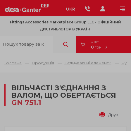
UKR
Fittings Accessories Marketplace Group LLC - OФІЦІЙНИЙ
ДИСТРИБ'ЮТОР В УКРАЇНІ
0 шт.
0
грн
Головна
Продукція
З'єднувальні елементи
Рухо
ВІЛЬЧАСТІ З'ЄДНАННЯ З
ВАЛОМ, ЩО ОБЕРТАЄТЬСЯ
GN 751.1
Друк