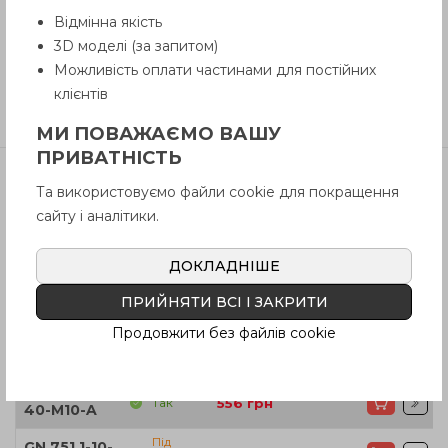
Відмінна якість
Інструкція (pdf.)
3D моделі (за запитом)
Можливість оплати частинами для постійних
клієнтів
Відгуки
МИ ПОВАЖАЄМО ВАШУ
ПРИВАТНІСТЬ
Та використовуємо файли cookie для покращення
Артікул
В наявності
Ціна
сайту і аналітики.
GN 751.1-10-
Так
486
грн
20-M10-A
ДОКЛАДНІШЕ
GN 751.1-10-
ПРИЙНЯТИ ВСІ І ЗАКРИТИ
Так
565
грн
20-M10-KL
Продовжити без файлів cookie
GN 751.1-10-
Так
566
грн
20-M10-SL
GN 751.1-10-
Так
556
грн
40-M10-A
Під
GN 751.1-10-