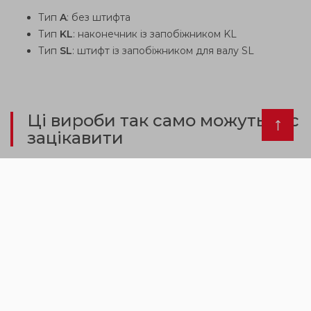
Тип
A
: без штифта
Тип
KL
: наконечник із запобіжником KL
Тип
SL
: штифт із запобіжником для валу SL
Ці вироби так само можуть вас
зацікавити