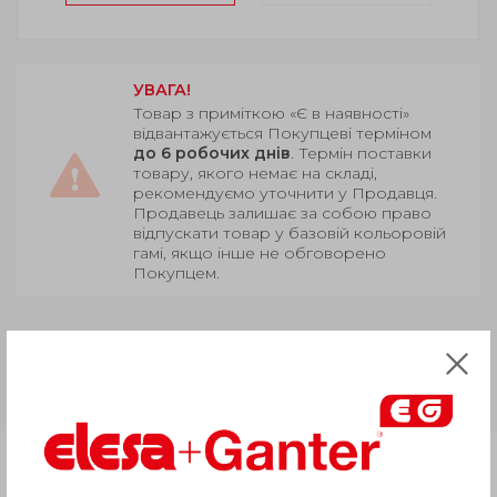
УВАГА!
Товар з приміткою «Є в наявності»
відвантажується Покупцеві терміном
до 6 робочих днів
. Термін поставки
товару, якого немає на складі,
рекомендуємо уточнити у Продавця.
Продавець залишає за собою право
відпускати товар у базовій кольоровій
гамі, якщо інше не обговорено
Покупцем.
GN 3663
Алюміній, чорний колір,
сталева втулка або стрижень з
храповим механізмом
Продукція