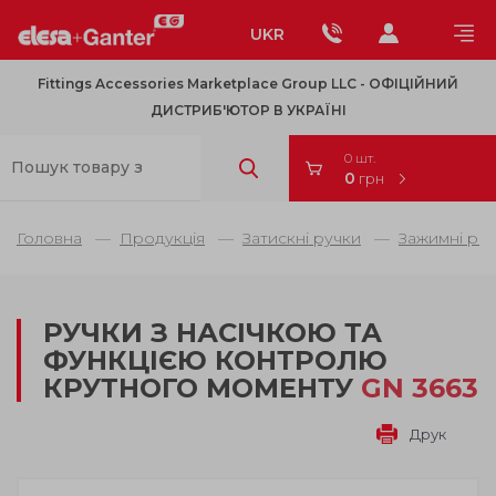
UKR
Fittings Accessories Marketplace Group LLC - OФІЦІЙНИЙ
ДИСТРИБ'ЮТОР В УКРАЇНІ
0 шт.
0
грн
Головна
Продукція
Затискні ручки
Зажимні риф
РУЧКИ З НАСІЧКОЮ ТА
ФУНКЦІЄЮ КОНТРОЛЮ
КРУТНОГО МОМЕНТУ
GN 3663
Друк