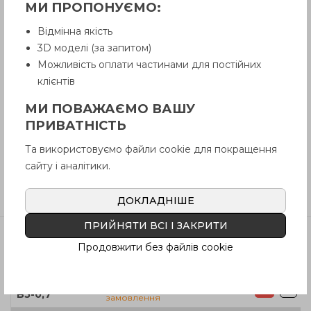
МИ ПРОПОНУЄМО:
Відмінна якість
Опис
3D моделі (за запитом)
Можливість оплати частинами для постійних
клієнтів
Питання про продукцію
МИ ПОВАЖАЄМО ВАШУ
ПРИВАТНІСТЬ
Інструкція (pdf.)
Та використовуємо файли cookie для покращення
сайту і аналітики.
Відгуки
ДОКЛАДНІШЕ
ПРИЙНЯТИ ВСІ І ЗАКРИТИ
Продовжити без файлів cookie
Артікул
В наявності
Ціна
Під
GN 3663-27-
3124
грн
B5-0,7
замовлення