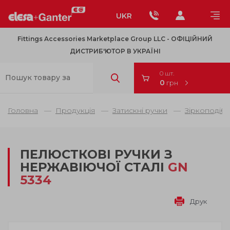
UKR
Fittings Accessories Marketplace Group LLC - OФІЦІЙНИЙ
ДИСТРИБ'ЮТОР В УКРАЇНІ
0 шт.
0
грн
Головна
Продукція
Затискні ручки
Зіркоподібн
ПЕЛЮСТКОВІ РУЧКИ З
НЕРЖАВІЮЧОЇ СТАЛІ
GN
5334
Друк