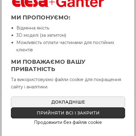
Опис
МИ ПРОПОНУЄМО:
Відмінна якість
3D моделі (за запитом)
Питання про продукцію
Можливість оплати частинами для постійних
клієнтів
Інструкція (pdf.)
МИ ПОВАЖАЄМО ВАШУ
ПРИВАТНІСТЬ
Та використовуємо файли cookie для покращення
Відгуки
сайту і аналітики.
ДОКЛАДНІШЕ
ПРИЙНЯТИ ВСІ І ЗАКРИТИ
Артікул
В наявності
Ціна
Продовжити без файлів cookie
GN 5334-40-
Так
614
грн
B8-C