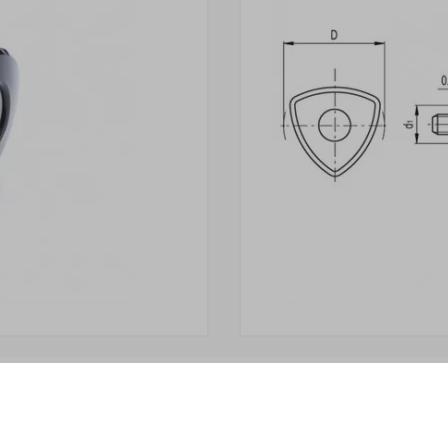
і» відвантажується Покупцеві терміном
до 6 робочих днів
. 
у Продавця. Продавець залишає за собою право відпускати то