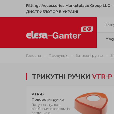
Fittings Accessories Marketplace Group LLC 
ДИСТРИБ'ЮТОР В УКРАЇНІ
ПРО
Головна
Продукція
Затискні ручки
З
ТРИКУТНІ РУЧКИ
VTR-P
VTR-B
Поворотні ручки
Латунна втулка з
різьбовим отвором, із
заглушкою