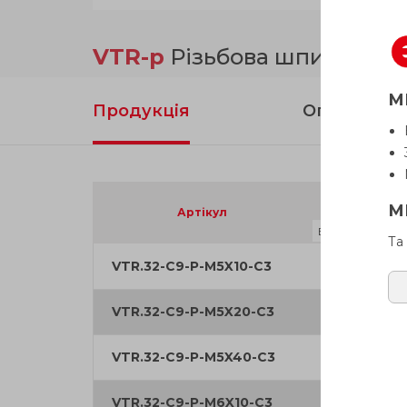
VTR-p
Різьбова шпилька, о
М
Продукція
Опис
D
М
Артікул
Та
VTR.32-C9-P-M5X10-C3
32
VTR.32-C9-P-M5X20-C3
32
VTR.32-C9-P-M5X40-C3
32
VTR.32-C9-P-M6X10-C3
32