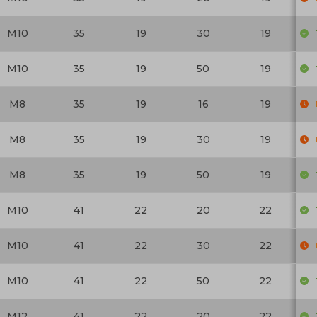
M10
35
19
30
19
M10
35
19
50
19
M8
35
19
16
19
M8
35
19
30
19
M8
35
19
50
19
M10
41
22
20
22
M10
41
22
30
22
M10
41
22
50
22
M12
41
22
20
22