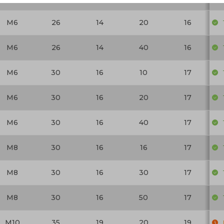
M6
26
14
20
16
M6
26
14
40
16
M6
30
16
10
17
M6
30
16
20
17
M6
30
16
40
17
M8
30
16
16
17
M8
30
16
30
17
M8
30
16
50
17
M10
35
19
20
19