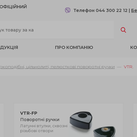
- OФІЦІЙНИЙ
Телефон 044 300 22 12
|
Бе
ДУКЦІЯ
ПРО КОМПАНІЮ
КО
іркоподібні, цільнолиті, пелюсткові поворотні ручки
VTR.
VTR-FP
Поворотні ручки
Латунні втулки, сквозні
різьбові отвори