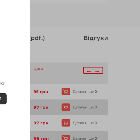
струкція (pdf.)
Відгуки
аявності
Ціна
← →
ки.
Так
95
грн
Детальніше
И
Так
97
грн
Детальніше
Так
97
грн
Детальніше
Так
98
грн
Детальніше