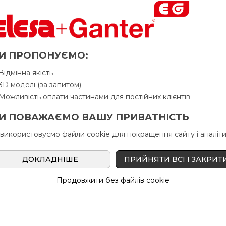
цинкована сталь
И ПРОПОНУЄМО:
Питання про продукцію
Ін
Відмінна якість
3D моделі (за запитом)
Можливість оплати частинами для постійних клієнтів
d
g
L
d
l
l
В н
6
1
2
И ПОВАЖАЄМО ВАШУ ПРИВАТНІСТЬ
 використовуємо файли cookie для покращення сайту і аналіти
M5
26
14
10
16
ДОКЛАДНІШЕ
ПРИЙНЯТИ ВСІ І ЗАКРИТ
M5
26
14
20
16
Продовжити без файлів cookie
M5
26
14
40
16
M6
26
14
10
16