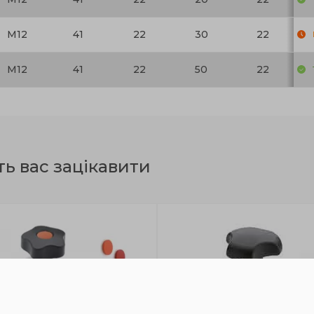
M12
41
22
30
22
M12
41
22
50
22
ть вас зацікавити