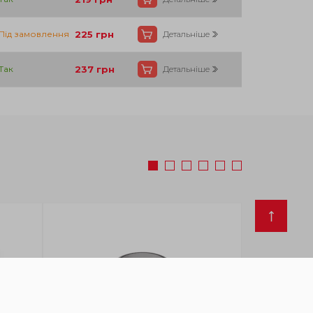
Під замовлення
225
грн
Детальніше
Так
237
грн
Детальніше