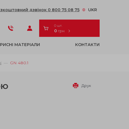
зкоштовний дзвінок 0 800 75 08 75
UKR
0 шт.
0
грн
РИСНІ МАТЕРІАЛИ
КОНТАКТИ
і
GN 480.1
ОЮ
Друк