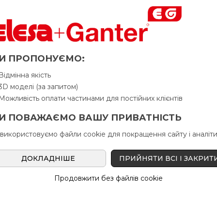
Питання про продукцію
Ін
И ПРОПОНУЄМО:
d
d
k
l
В н
1
2
Відмінна якість
3D моделі (за запитом)
Можливість оплати частинами для постійних клієнтів
D 10
-
15
100
И ПОВАЖАЄМО ВАШУ ПРИВАТНІСТЬ
D 10
-
15
100
 використовуємо файли cookie для покращення сайту і аналіти
D 10
-
15
150
ДОКЛАДНІШЕ
ПРИЙНЯТИ ВСІ І ЗАКРИТ
Продовжити без файлів cookie
D 10
-
15
150
D 10
-
15
200