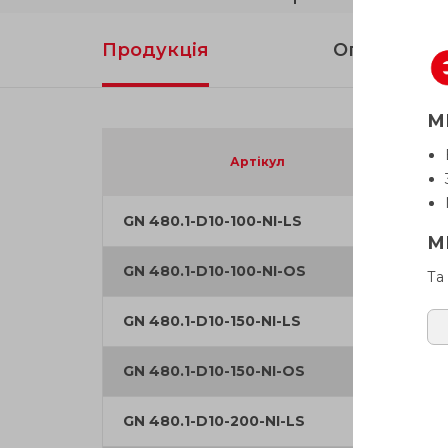
Продукція
Опис
М
Артікул
GN 480.1-D10-100-NI-LS
М
GN 480.1-D10-100-NI-OS
Та
GN 480.1-D10-150-NI-LS
GN 480.1-D10-150-NI-OS
GN 480.1-D10-200-NI-LS