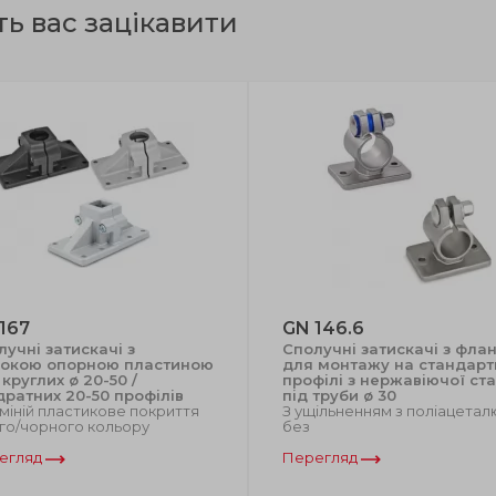
ть вас зацікавити
167
GN 146.6
лучні затискачі з
Сполучні затискачі з фла
окою опорною пластиною
для монтажу на стандарт
круглих ø 20-50 /
профілі з нержавіючої ста
дратних 20-50 профілів
під труби ø 30
іній пластикове покриття
З ущільненням з поліацетал
го/чорного кольору
без
егляд
Перегляд