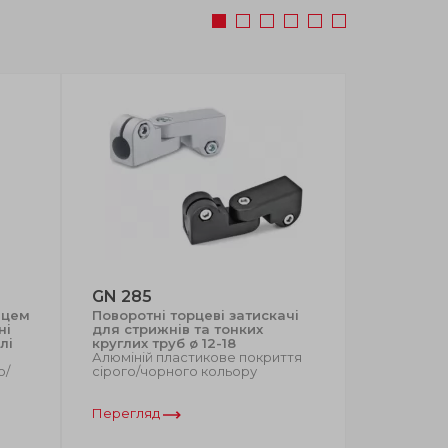
GN 285
GN 275
нцем
Поворотні торцеві затискачі
Торцеві з
ні
для стрижнів та тонких
поворотн
лі
круглих труб ø 12-18
круглих т
Алюміній пластикове покриття
271, GN 2
ю/
сірого/чорного кольору
Алюміній 
чорний/сі
Перегляд
Перегляд