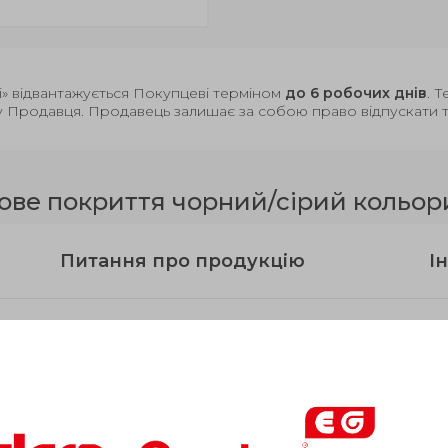
і» відвантажується Покупцеві терміном
до 6 робочих днів
. 
у Продавця. Продавець залишає за собою право відпускати то
ове покриття чорний/сірий кольор
Питання про продукцію
Ін
Затиск
l
d
l
s
комплекти
t
m
В н
1
3
2
для d
3
GN 911-
53
M 8
68
-
7
30