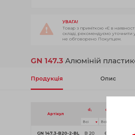
УВАГА!
Товар з приміткою «Є в наявност
складі, рекомендуємо уточнити 
не обговорено Покупцем.
GN 147.3
Алюміній пластик
Продукція
Опис
d
d
k
1
2
Артікул
GN 147.3-B20-2-BL
B 20
6.5
50