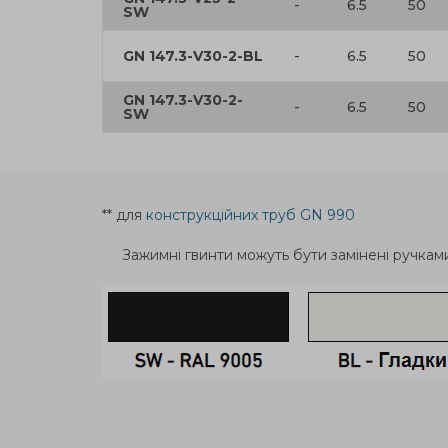
-
6.5
50
SW
GN 147.3-V30-2-BL
-
6.5
50
GN 147.3-V30-2-
-
6.5
50
SW
** для
конструкційних труб GN 990
Зажимні гвинти можуть бути замінені ручка