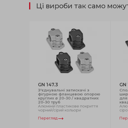
Ці вироби так само можу
GN 147.3
GN 
атискачі
З'єднувальні затискачі з
Спо
фігурною фланцевою опорою
шир
ю
круглих ø 20-30 / квадратних
для 
покриття
20-30 труб
ква
Алюміній пластикове покриття
Алюм
чорний/сірий кольори
сіро
Перегляд
Пер