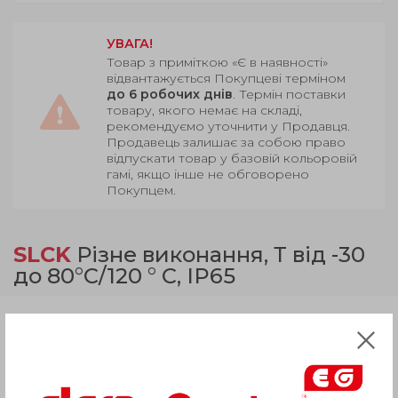
УВАГА!
Товар з приміткою «Є в наявності»
відвантажується Покупцеві терміном
до 6 робочих днів
. Термін поставки
товару, якого немає на складі,
рекомендуємо уточнити у Продавця.
Продавець залишає за собою право
відпускати товар у базовій кольоровій
гамі, якщо інше не обговорено
Покупцем.
SLCK
Різне виконання, Т від -30
до 80°C/120 ° C, IP65
Продукція
Опис