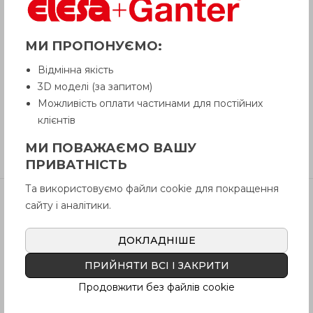
МИ ПРОПОНУЄМО:
Питання про продукцію
Відмінна якість
3D моделі (за запитом)
Інструкція (pdf.)
Можливість оплати частинами для постійних
клієнтів
МИ ПОВАЖАЄМО ВАШУ
Відгуки
ПРИВАТНІСТЬ
Та використовуємо файли cookie для покращення
сайту і аналітики.
Артікул
В наявності
Ціна
ДОКЛАДНІШЕ
SLCK-HT-NC
Так
3430
грн
ПРИЙНЯТИ ВСІ І ЗАКРИТИ
SLCK-HT-NC-
Продовжити без файлів cookie
Так
5532
грн
NC