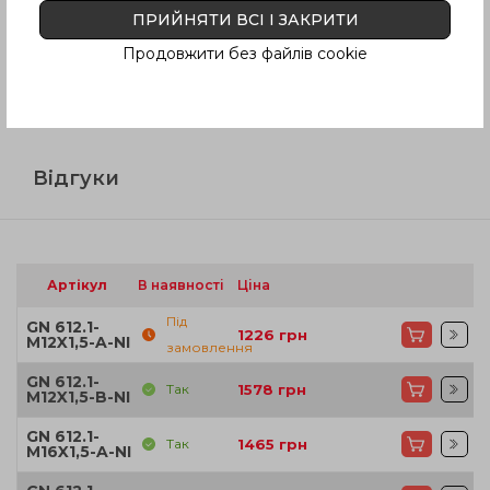
Питання про продукцію
ПРИЙНЯТИ ВСІ І ЗАКРИТИ
Продовжити без файлів cookie
Інструкція (pdf.)
Відгуки
Артікул
В наявності
Ціна
Під
GN 612.1-
1226
грн
M12X1,5-A-NI
замовлення
GN 612.1-
Так
1578
грн
M12X1,5-B-NI
GN 612.1-
Так
1465
грн
M16X1,5-A-NI