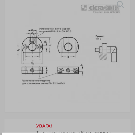
УВАГА!
Товар з приміткою «Є в наявності»