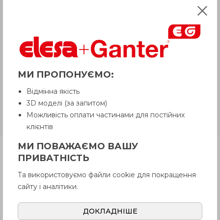
відвантажується Покупцеві терміном
до 6 робочих днів
. Термін поставки
товару, якого немає на складі,
рекомендуємо уточнити у Продавця.
Продавець залишає за собою право
відпускати товар у базовій кольоровій
гамі, якщо інше не обговорено
Покупцем.
МИ ПРОПОНУЄМО:
Відмінна якість
GN 612.1-NI
Нержавіюча сталь,
3D моделі (за запитом)
передні/вертикальні монтажні
Можливість оплати частинами для постійних
отвори
клієнтів
МИ ПОВАЖАЄМО ВАШУ
Продукція
ПРИВАТНІСТЬ
Та використовуємо файли cookie для покращення
сайту і аналітики.
Опис
ДОКЛАДНІШЕ