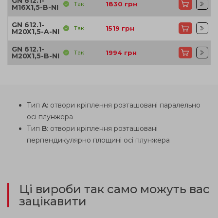
GN 612.1-
Так
1830
грн
M16X1,5-B-NI
GN 612.1-
Так
1519
грн
M20X1,5-A-NI
GN 612.1-
Так
1994
грн
M20X1,5-B-NI
Тип
A:
отвори кріплення розташовані паралельно
осі плунжера
Тип
B
: отвори кріплення розташовані
перпендикулярно площині осі плунжера
Ці вироби так само можуть вас
зацікавити