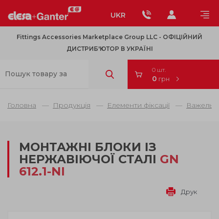
UKR
Fittings Accessories Marketplace Group LLC - OФІЦІЙНИЙ
ДИСТРИБ'ЮТОР В УКРАЇНІ
0 шт.
0
грн
Головна
Продукція
Елементи фіксації
Важельні
МОНТАЖНІ БЛОКИ ІЗ
НЕРЖАВІЮЧОЇ СТАЛІ
GN
612.1-NI
Друк