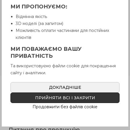
товару, якого немає на складі,
МИ ПРОПОНУЄМО:
рекомендуємо уточнити у Продавця.
Продавець залишає за собою право
Відмінна якість
відпускати товар у базовій кольоровій
гамі, якщо інше не обговорено
3D моделі (за запитом)
Покупцем.
Можливість оплати частинами для постійних
клієнтів
GN 369.5-A
Нержавіюча сталь,
МИ ПОВАЖАЄМО ВАШУ
без поперечного паза, ручка, що
ПРИВАТНІСТЬ
обертається, абразивостійкий
Та використовуємо файли cookie для покращення
дюропласт
сайту і аналітики.
Продукція
ДОКЛАДНІШЕ
ПРИЙНЯТИ ВСІ І ЗАКРИТИ
Продовжити без файлів cookie
Опис
Питання про продукцію