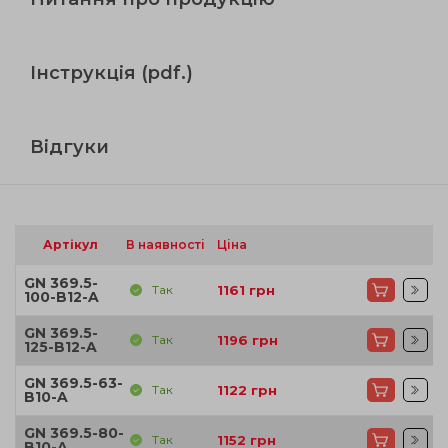
Інструкція (pdf.)
Відгуки
Артікул
В наявності
Ціна
GN 369.5-
Так
1161
грн
100-B12-A
GN 369.5-
Так
1196
грн
125-B12-A
GN 369.5-63-
Так
1122
грн
B10-A
GN 369.5-80-
Так
1152
грн
B10-A