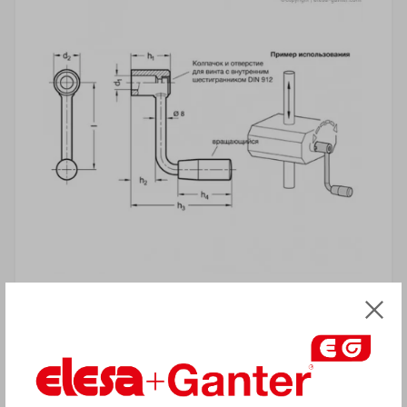
УВАГА!
Товар з приміткою «Є в наявності»
відвантажується Покупцеві терміном
до 6 робочих днів
. Термін поставки