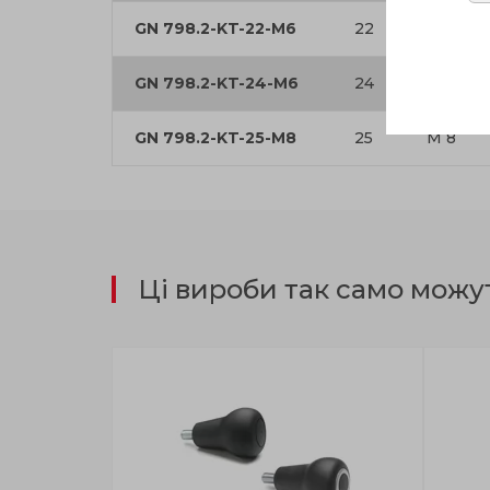
GN 798.2-KT-22-M6
22
M 6
GN 798.2-KT-24-M6
24
M 6
GN 798.2-KT-25-M8
25
M 8
Ці вироби так само можу