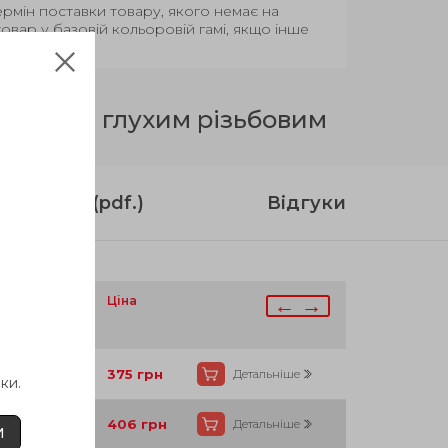
Термін поставки товару, якого немає на
вар у базовій кольоровій гамі, якщо інше
трішнім глухим різьбовим
струкція (pdf.)
Відгуки
аявності
Ціна
← →
Так
375
грн
Детальніше
ки.
Так
406
грн
Детальніше
И