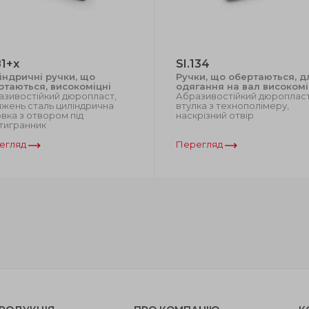
81+x
SI.134
індричні ручки, що
Ручки, що обертаються, д
ртаються, високоміцні
одягання на вал високомі
азивостійкий дюропласт,
Абразивостійкий дюропласт
жень сталь циліндрична
втулка з технополімеру,
вка з отвором під
наскрізний отвір
тигранник
егляд
Перегляд