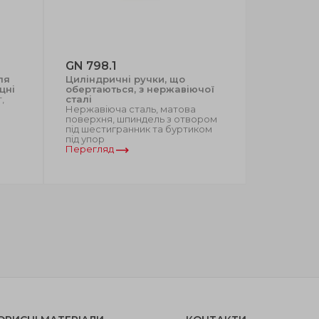
GN 798.1
GN 598
ля
Циліндричні ручки, що
Сталеві ц
цні
обертаються, з нержавіючої
ручки
,
сталі
Сталь, пл
Нержавіюча сталь, матова
стрижень 
поверхня, шпиндель з отвором
вороніння
під шестигранник та буртиком
під упор
Перегляд
Перегляд