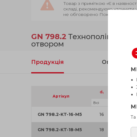
Товар з приміткою «Є в наявност
складі, рекомендуємо уточнити 
не обговорено Покупцем.
GN 798.2
Технополімер, шп
отвором
Продукція
Опис
М
d
d
1
2
Артікул
М
GN 798.2-KT-16-M5
16
M 5
Та
GN 798.2-KT-18-M5
18
M 5