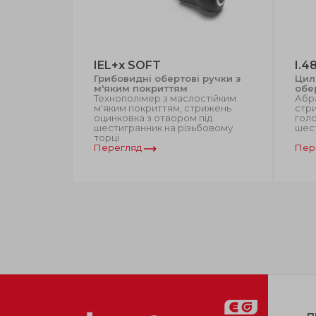
IEL+x SOFT
I.4
учки з
Грибовидні обертові ручки з
Цил
м'яким покриттям
обе
стійким
Технополімер з маслостійким
Абр
рижень
м'яким покриттям, стрижень
стри
під
оцинковка з отвором під
голо
бовому
шестигранник на різьбовому
шес
торці
Перегляд
Пер