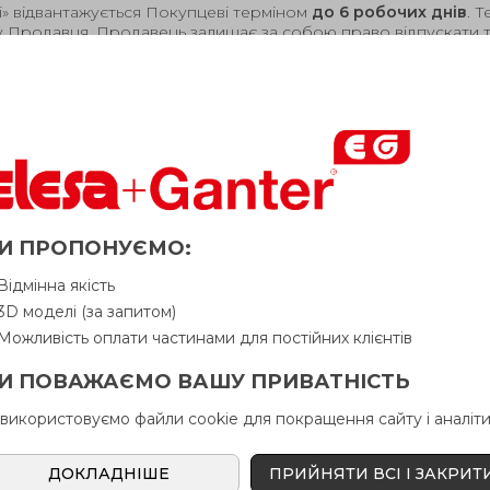
і» відвантажується Покупцеві терміном
до 6 робочих днів
. 
у Продавця. Продавець залишає за собою право відпускати то
индель оцинковка/вороніння з вну
Питання про продукцію
Ін
И ПРОПОНУЄМО:
Відмінна якість
3D моделі (за запитом)
l
d
l
d
l
t
В н
1
3
2
4
3
Можливість оплати частинами для постійних клієнтів
И ПОВАЖАЄМО ВАШУ ПРИВАТНІСТЬ
41.5
10
12
13
2.5
10
 використовуємо файли cookie для покращення сайту і аналіти
56
10
13
14.5
2.5
10
ДОКЛАДНІШЕ
ПРИЙНЯТИ ВСІ І ЗАКРИТ