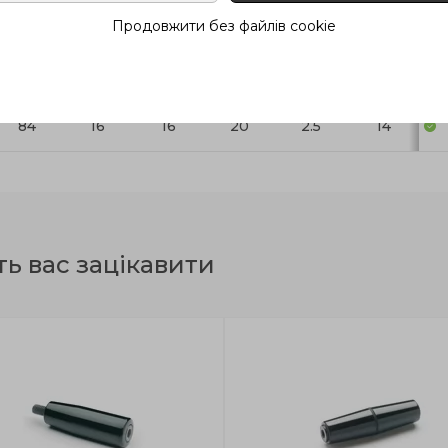
Продовжити без файлів cookie
59
14
14
18.5
2.5
12
74
14
16
18.5
2.5
12
84
16
16
20
2.5
14
ть вас зацікавити