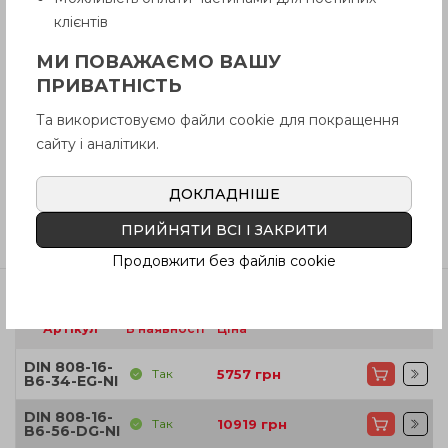
Опис
клієнтів
МИ ПОВАЖАЄМО ВАШУ
Питання про продукцію
ПРИВАТНІСТЬ
Та використовуємо файли cookie для покращення
сайту і аналітики.
Інструкція (pdf.)
ДОКЛАДНІШЕ
Відгуки
ПРИЙНЯТИ ВСІ І ЗАКРИТИ
Продовжити без файлів cookie
Артікул
В наявності
Ціна
DIN 808-16-
Так
5757
грн
B6-34-EG-NI
DIN 808-16-
Так
10919
грн
B6-56-DG-NI