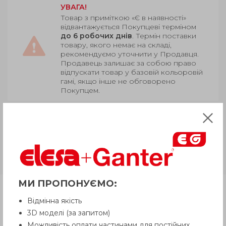
УВАГА!
Товар з приміткою «Є в наявності»
відвантажується Покупцеві терміном
до 6 робочих днів
. Термін поставки
товару, якого немає на складі,
рекомендуємо уточнити у Продавця.
Продавець залишає за собою право
відпускати товар у базовій кольоровій
гамі, якщо інше не обговорено
Покупцем.
DIN 808-NI
Нержавіюча сталь,
одинарні/подвійний голчастий
підшипник, різні сполучні
отвори
МИ ПРОПОНУЄМО:
Продукція
Відмінна якість
3D моделі (за запитом)
Можливість оплати частинами для постійних