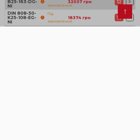
B25-163-DG-
32037
грн
замовлення
NI
DIN 808-50-
Під
K25-108-EG-
18374
грн
замовлення
NI
DIN 808-50-
K25-163-DG-
Так
34193
грн
NI
DIN 808-50-
Під
V25-108-EG-
Запросити ціну
замовлення
NI
DIN 808-50-
Під
V25-163-DG-
Запросити ціну
замовлення
NI
Тип
EG
: одинарне, підшипник ковзання
Тип
DG
: подвійне, підшипник ковзання
Тип
EW
: одинарне, голчастий підшипник
Тип
DW
: подвійний, голковий підшипник
B
: без паза
K:
зі шпоночним пазом