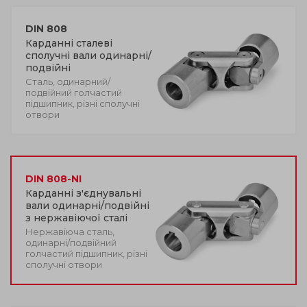
DIN 808
Карданні сталеві
сполучні вали одинарні/
подвійні
Сталь, одинарний/
подвійний голчастий
підшипник, різні сполучні
отвори
DIN 808-NI
Карданні з'єднувальні
вали одинарні/подвійні
з нержавіючої сталі
Нержавіюча сталь,
одинарні/подвійний
голчастий підшипник, різні
сполучні отвори