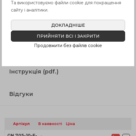
Та використовуємо файли cookie для покращення
Продукція
сайту і аналітики.
ДОКЛАДНІШЕ
Опис
ПРИЙНЯТИ ВСІ І ЗАКРИТИ
Продовжити без файлів cookie
Питання про продукцію
Інструкція (pdf.)
Відгуки
Артікул
В наявності
Ціна
GN 705-10-E-