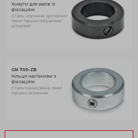
Хомути для валів із
фіксацією
Сталь, чорніння, кріплення
гвинт під шестигранник/
шліцевий
GN 705-ZB
Кільця настанови з
фіксацією
Сталь оцинкована, гвинт
під шестигранник