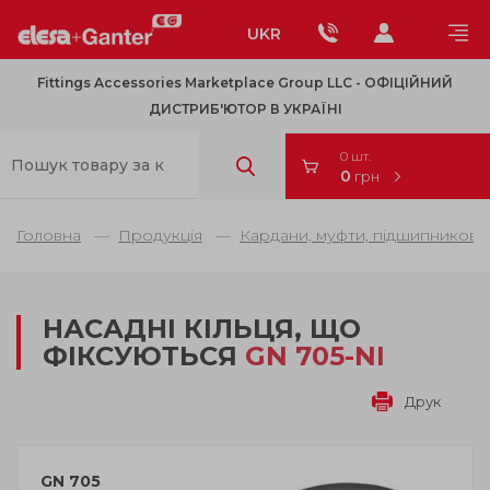
UKR
Fittings Accessories Marketplace Group LLC - OФІЦІЙНИЙ
ДИСТРИБ'ЮТОР В УКРАЇНІ
0 шт.
0
грн
Головна
Продукція
Кардани, муфти, підшипникові 
НАСАДНІ КІЛЬЦЯ, ЩО
ФІКСУЮТЬСЯ
GN 705-NI
Друк
GN 705