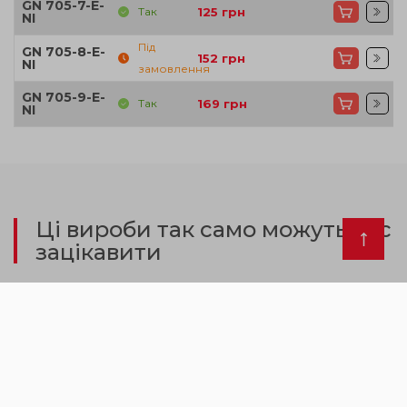
GN 705-7-E-
Так
125
грн
NI
Під
GN 705-8-E-
152
грн
NI
замовлення
GN 705-9-E-
Так
169
грн
NI
Ці вироби так само можуть вас
зацікавити