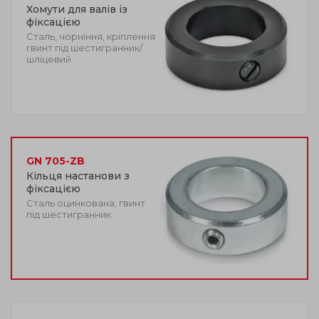
Хомути для валів із
фіксацією
Сталь, чорніння, кріплення
гвинт під шестигранник/
шліцевий
GN 705-ZB
Кільця настанови з
фіксацією
Сталь оцинкована, гвинт
під шестигранник