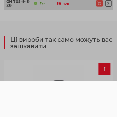
GN 705-9-E-
Так
58
грн
ZB
Ці вироби так само можуть вас
зацікавити