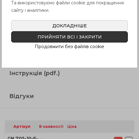
Та використовуємо файли cookie для покращення
Продукція
сайту і аналітики.
ДОКЛАДНІШЕ
Опис
ПРИЙНЯТИ ВСІ І ЗАКРИТИ
Продовжити без файлів cookie
Питання про продукцію
Інструкція (pdf.)
Відгуки
Артікул
В наявності
Ціна
GN 705-10-E-