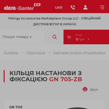
UKR
Fittings Accessories Marketplace Group LLC - OФІЦІЙНИЙ
ДИСТРИБ'ЮТОР В УКРАЇНІ
0 шт.
0
грн
Головна
Продукція
Кардани, муфти, підшипникові 
КІЛЬЦЯ НАСТАНОВИ З
ФІКСАЦІЄЮ
GN 705-ZB
Друк
GN 705