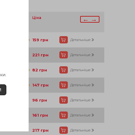
аявності
Ціна
← →
Під замовлення
159
грн
Детальніше
Так
221
грн
Детальніше
Під замовлення
82
грн
Детальніше
ки.
Під замовлення
147
грн
Детальніше
И
Так
96
грн
Детальніше
Так
161
грн
Детальніше
Так
217
грн
Детальніше