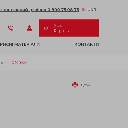
зкоштовний дзвінок 0 800 75 08 75
UKR
0 шт.
0
грн
РИСНІ МАТЕРІАЛИ
КОНТАКТИ
чі
GN 807
Друк