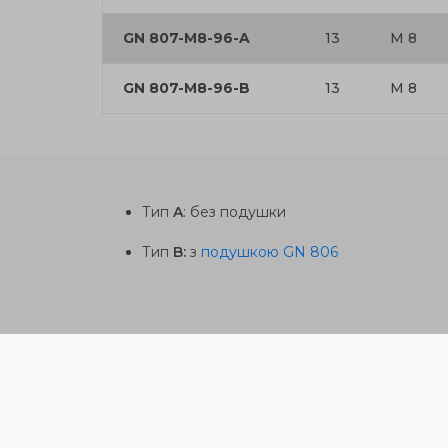
GN 807-M8-96-A
13
M 8
GN 807-M8-96-B
13
M 8
Тип
A
: без подушки
Тип
B:
з
подушкою GN 806
Ці вироби так само можу