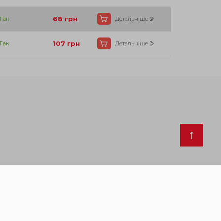
Так
68
грн
Детальніше
Так
107
грн
Детальніше