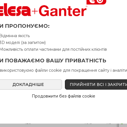
d
l
h
l
m
h
В н
2
1
2
2
1
И ПРОПОНУЄМО:
Відмінна якість
-
127
-
-
8.4
6.5
3D моделі (за запитом)
Можливість оплати частинами для постійних клієнтів
24
127
16
7
8.4
6.5
И ПОВАЖАЄМО ВАШУ ПРИВАТНІСТЬ
-
43
-
-
8.4
6.5
 використовуємо файли cookie для покращення сайту і аналіти
24
43
16
7
8.4
6.5
ДОКЛАДНІШЕ
ПРИЙНЯТИ ВСІ І ЗАКРИТ
-
77
-
-
8.4
6.5
Продовжити без файлів cookie
24
77
16
7
8.4
6.5
-
128
-
-
10.8
7.5