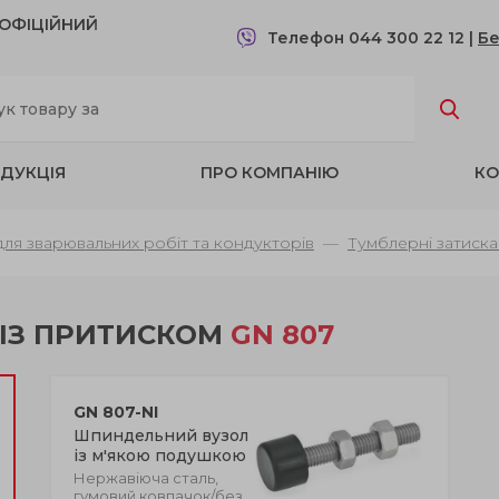
- OФІЦІЙНИЙ
Телефон 044 300 22 12
|
Бе
ДУКЦІЯ
ПРО КОМПАНІЮ
КО
 для зварювальних робіт та кондукторів
Тумблерні затиска
ІЗ ПРИТИСКОМ
GN 807
GN 807-NI
Шпиндельний вузол
із м'якою подушкою
Нержавіюча сталь,
гумовий ковпачок/без