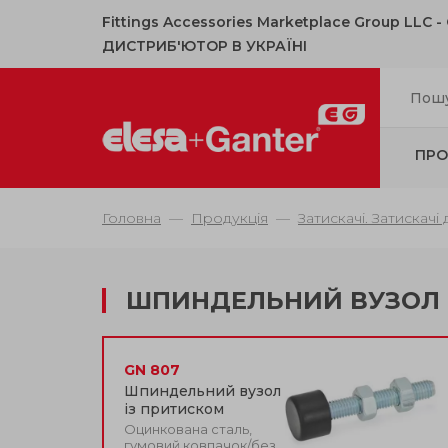
Fittings Accessories Marketplace Group LLC 
ДИСТРИБ'ЮТОР В УКРАЇНІ
ПРО
Головна
Продукція
Затискачі. Затискачі
ШПИНДЕЛЬНИЙ ВУЗОЛ 
GN 807
Шпиндельний вузол
із притиском
Оцинкована сталь,
гумовий ковпачок/без