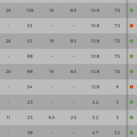
26
128
19
8.5
10.8
7.5
-
53
-
-
10.8
7.5
26
53
19
8.5
10.8
7.5
-
88
-
-
10.8
7.5
26
88
19
8.5
10.8
7.5
-
54
-
-
12.8
9
-
23
-
-
3.2
3
11
23
6.5
2.5
3.2
3
-
38
-
-
4.7
3.5