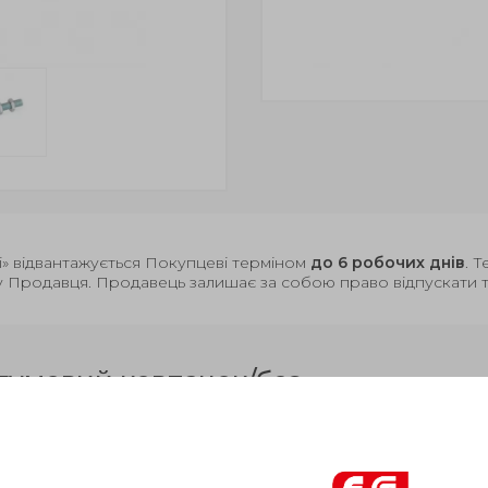
і» відвантажується Покупцеві терміном
до 6 робочих днів
. 
у Продавця. Продавець залишає за собою право відпускати то
гумовий ковпачок/без
Питання про продукцію
Ін