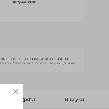
Термін поставки товару, якого немає на
вар у базовій кольоровій гамі, якщо інше
струкція (pdf.)
Відгуки