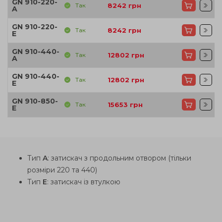
GN 910-220-
Так
8242
грн
A
GN 910-220-
Так
8242
грн
E
GN 910-440-
Так
12802
грн
A
GN 910-440-
Так
12802
грн
E
GN 910-850-
Так
15653
грн
E
Тип
A
: затискач з продольним отвором (тільки
розміри 220 та 440)
Тип
E
: затискач із втулкою