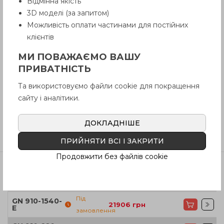
Відмінна якість
3D моделі (за запитом)
Опис
Можливість оплати частинами для постійних
клієнтів
МИ ПОВАЖАЄМО ВАШУ
Питання про продукцію
ПРИВАТНІСТЬ
Та використовуємо файли cookie для покращення
Інструкція (pdf.)
сайту і аналітики.
ДОКЛАДНІШЕ
Відгуки
ПРИЙНЯТИ ВСІ І ЗАКРИТИ
Продовжити без файлів cookie
Артікул
В наявності
Ціна
Під
GN 910-1540-
21906
грн
E
замовлення