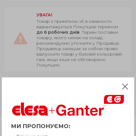
УВАГА!
Товар з приміткою «Є в наявності»
відвантажується Покупцеві терміном
до 6 робочих днів
. Термін поставки
товару, якого немає на складі,
рекомендуємо уточнити у Продавця.
Продавець залишає за собою право
відпускати товар у базовій кольоровій
гамі, якщо інше не обговорено
Покупцем.
GN 910
Сталь чорніння, з
регулювальним отвором/
затискач з втулкою, більше
мільйона циклів затискання
МИ ПРОПОНУЄМО:
Продукція