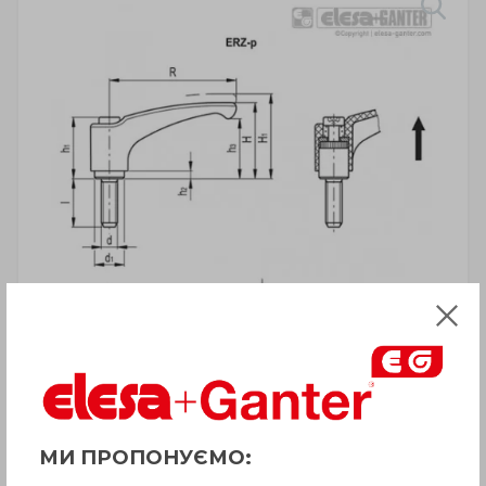
УВАГА!
МИ ПРОПОНУЄМО:
Товар з приміткою «Є в наявності»
відвантажується Покупцеві терміном