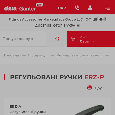
UKR
Fittings Accessories Marketplace Group LLC - OФІЦІЙНИЙ
ДИСТРИБ'ЮТОР В УКРАЇНІ
0 шт.
0
грн
Головна
Продукція
Регульовані ручні важелі
Р
РЕГУЛЬОВАНІ РУЧКИ
ERZ-P
Друк
ERZ-A
Регульовані ручки