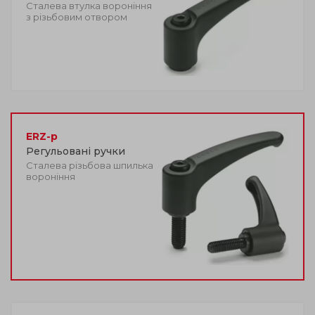
Сталева втулка вороніння
з різьбовим отвором
ERZ-p
Регульовані ручки
Сталева різьбова шпилька
вороніння