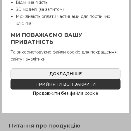
Відмінна якість
до 6 робочих днів
. Термін поставки
3D моделі (за запитом)
товару, якого немає на складі,
рекомендуємо уточнити у Продавця.
Можливість оплати частинами для постійних
Продавець залишає за собою право
клієнтів
відпускати товар у базовій кольоровій
гамі, якщо інше не обговорено
МИ ПОВАЖАЄМО ВАШУ
Покупцем.
ПРИВАТНІСТЬ
Та використовуємо файли cookie для покращення
ERZ-p
Сталева різьбова шпилька
сайту і аналітики.
вороніння
ДОКЛАДНІШЕ
Продукція
ПРИЙНЯТИ ВСІ І ЗАКРИТИ
Продовжити без файлів cookie
Опис
Питання про продукцію