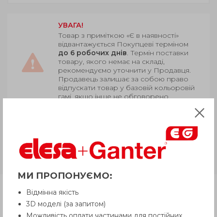
УВАГА!
Товар з приміткою «Є в наявності»
відвантажується Покупцеві терміном
до 6 робочих днів
. Термін поставки
товару, якого немає на складі,
рекомендуємо уточнити у Продавця.
Продавець залишає за собою право
відпускати товар у базовій кольоровій
гамі, якщо інше не обговорено
Покупцем.
GN 300.4
Цинк, різнокольорове
пластикове покриття, осьовий
підшипник, сталева шпилька
МИ ПРОПОНУЄМО:
Продукція
Відмінна якість
3D моделі (за запитом)
Можливість оплати частинами для постійних