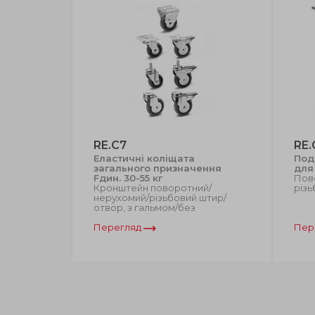
RE.C7
RE.
ідлог та
Еластичні коліщата
Под
ь, що не
загального призначення
для 
дин до 55
Fдин. 30-55 кг
Пов
Кронштейн поворотний/
різь
мер,
нерухомий/різьбовий штир/
мід/сталь
отвор, з гальмом/без
Перегляд
Пер