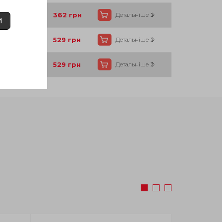
Так
362
грн
Детальніше
И
Так
529
грн
Детальніше
Так
529
грн
Детальніше