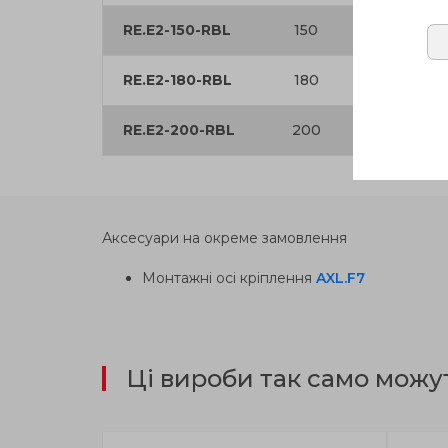
RE.E2-150-RBL
150
15
2
RE.E2-180-RBL
180
20
3
RE.E2-200-RBL
200
20
4
Аксесуари на окреме замовлення
Монтажні осі кріплення
AXL.F7
Ці вироби так само можу