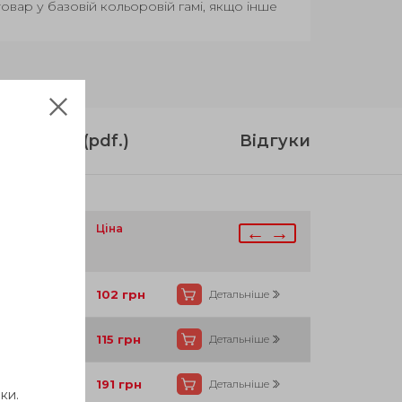
вар у базовій кольоровій гамі, якщо інше
струкція (pdf.)
Відгуки
аявності
Ціна
← →
Так
102
грн
Детальніше
Так
115
грн
Детальніше
Так
191
грн
Детальніше
ки.