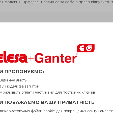
у Продавця. Продавець залишає за собою право відпускати то
р
Питання про продукцію
Ін
ическая
Сопротивление
Динам несуча
l
l
В н
3
4
узка#[Н]
качению#[Н]
способнiсть#, Н
И ПРОПОНУЄМО:
Відмінна якість
500
500
650
25
39
3D моделі (за запитом)
Можливість оплати частинами для постійних клієнтів
000
750
800
30
44
И ПОВАЖАЄМО ВАШУ ПРИВАТНІСТЬ
250
850
1100
37.5
44
 використовуємо файли cookie для покращення сайту і аналіти