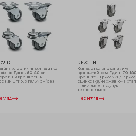
C7-G
RE.G1-N
війні еластичні коліщатка
Коліщатка зі сталевим
візків Fдин. 60-80 кг
кронштейном Fдин. 70-180
оротний кронштейн/
Кронштейн рухомий/нерухо
бовий штир, з гальмом/без
оцинковка/нержавіюча сталь
гальмом/без,каучук,
технополімер
егляд
Перегляд