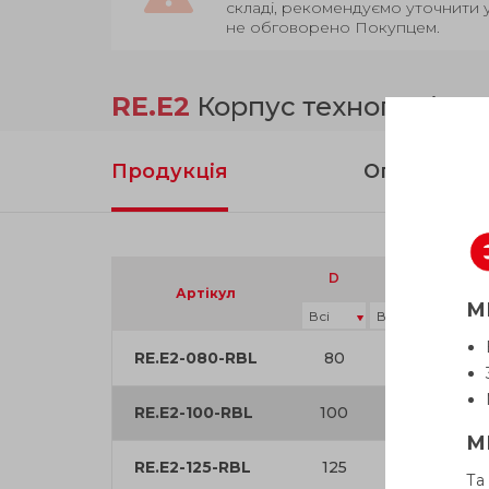
складі, рекомендуємо уточнити 
не обговорено Покупцем.
RE.E2
Корпус технополіме
Продукція
Опис
Стат
D
d
нагр
Артікул
М
RE.E2-080-RBL
80
12
1
RE.E2-100-RBL
100
12
2
М
RE.E2-125-RBL
125
15
2
Та