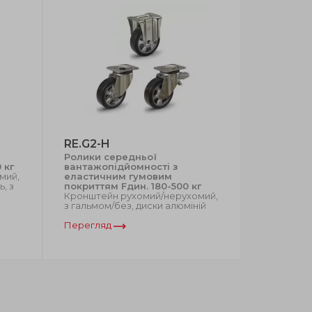
RE.G2-H
RE.E2-N
Ролики середньої
Коліщатка
 кг
вантажопідйомності з
сталевим
мий,
еластичним гумовим
65-230 кг
, з
покриттям Fдин. 180-500 кг
Кронштей
Кронштейн рухомий/нерухомий,
нерухомий
з гальмом/без, диски алюміній
різьбовий 
гума, тех
Перегляд
Перегляд