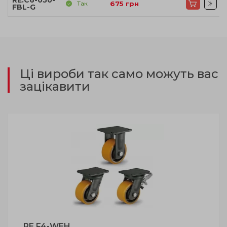
RE.C6-050-
Так
675
грн
FBL-G
Ці вироби так само можуть вас
зацікавити
RE.F4-WEH