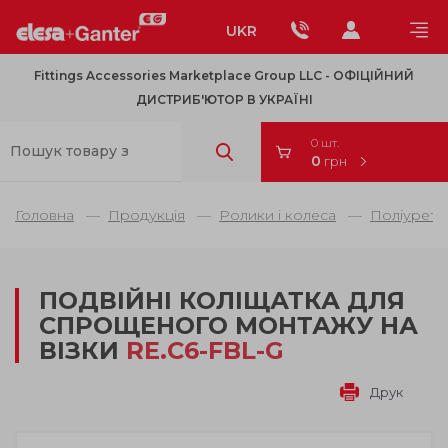
UKR
Fittings Accessories Marketplace Group LLC - OФІЦІЙНИЙ
ДИСТРИБ'ЮТОР В УКРАЇНІ
0 шт.
0
грн
Головна
Продукція
Ролики і колеса
Поліурета
ПОДВІЙНІ КОЛІЩАТКА ДЛЯ
СПРОЩЕНОГО МОНТАЖУ НА
ВІЗКИ
RE.C6-FBL-G
Друк