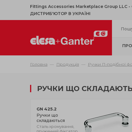
Fittings Accessories Marketplace Group LLC 
ДИСТРИБ'ЮТОР В УКРАЇНІ
ПРО
Головна
Продукція
Ручки П-подібної ф
РУЧКИ ЩО СКЛАДАЮТЬС
GN 425.2
Ручки що
складаються
Сталь хромування,
пружинний фіксатор