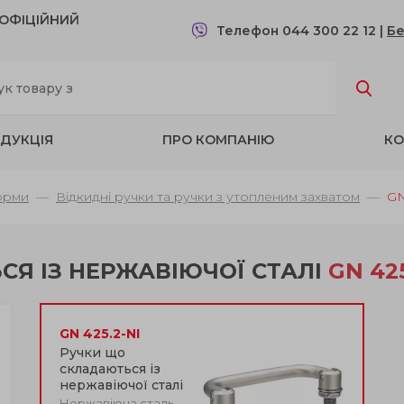
- OФІЦІЙНИЙ
Телефон 044 300 22 12
|
Бе
ДУКЦІЯ
ПРО КОМПАНІЮ
КО
орми
Відкидні ручки та ручки з утопленим захватом
GN
Я ІЗ НЕРЖАВІЮЧОЇ СТАЛІ
GN 425
GN 425.2-NI
Ручки що
складаються із
нержавіючої сталі
Нержавіюча сталь