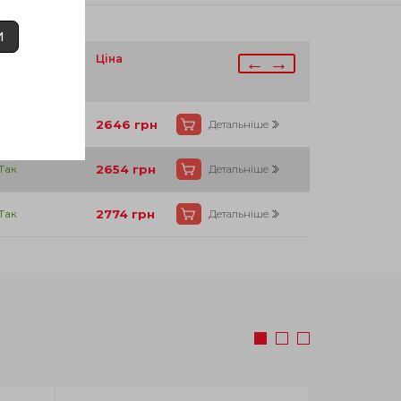
И
аявності
Ціна
← →
Так
2646
грн
Детальніше
Так
2654
грн
Детальніше
Так
2774
грн
Детальніше