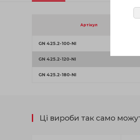
Артікул
GN 425.2-100-NI
GN 425.2-120-NI
GN 425.2-180-NI
Ці вироби так само можу