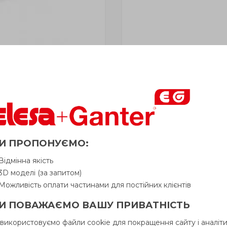
і» відвантажується Покупцеві терміном
до 6 робочих днів
. 
у Продавця. Продавець залишає за собою право відпускати то
И ПРОПОНУЄМО:
Відмінна якість
ль матова поверхня, пружинний фі
3D моделі (за запитом)
Можливість оплати частинами для постійних клієнтів
И ПОВАЖАЄМО ВАШУ ПРИВАТНІСТЬ
Питання про продукцію
Ін
 використовуємо файли cookie для покращення сайту і аналіти