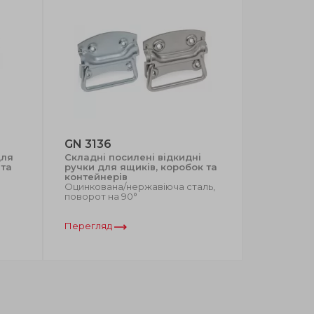
GN 3136
MPR
для
Складні посилені відкидні
Складні р
 та
ручки для ящиків, коробок та
пружиною
контейнерів
лотком
Оцинкована/нержавіюча сталь,
Автоматич
поворот на 90°
армований
кольори, 
Перегляд
Перегляд