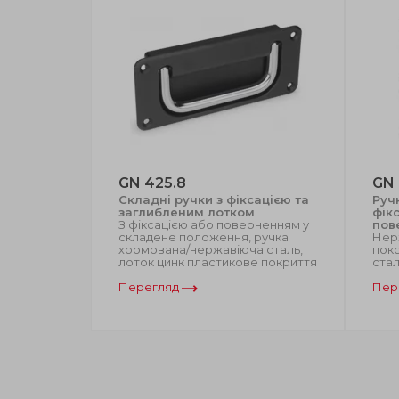
GN 425.8
GN 
кладні
Складні ручки з фіксацією та
Руч
горючого
заглибленим лотком
фік
З фіксацією або поверненням у
пов
а
складене положення, ручка
Нер
хромована/нержавіюча сталь,
покр
ований
лоток цинк пластикове покриття
стал
а та
ржавіюча
Перегляд
Пер