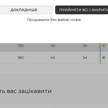
ДОКЛАДНІШЕ
ПРИЙНЯТИ ВСІ І ЗАКРИТ
l ±0.25
h
h
В н
2
1
Продовжити без файлів cookie
100
43
34
120
43
34
180
43
34
ть вас зацікавити