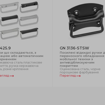
425.9
GN 3136-STSW
ки що складаються, з
Посилені відкидні ручки 
сацією або автоматичним
переносного обладнання
ерненням
мобільної техніки з
жавіюча сталь пластикове
антивідблискуючим
иття, ручка нержавіюча
покриттям
ь, різне кріплення
Оцинкована сталь, чорне
порошкове фарбування
егляд
Перегляд