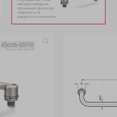
матова поверхня,
пружинний фіксатор
закритого та
відкритого положень