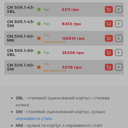
GN 509.1-45-
Так
5211
грн
SBL
GN 509.1-45-
Так
8353
грн
SNI
Під
GN 509.1-60-
105910
грн
NNI
замовлення
GN 509.1-60-
Так
25306
грн
SBL
Під
GN 509.1-60-
32115
грн
SNI
замовлення
SBL
- сталевий оцинкований корпус і сталева
кулька
SNI
- сталевий оцинкований корпус, кулька
нержавіюча сталь
NNI
- кулька та корпус з нержавіючої сталі