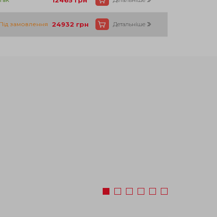
12465
грн
Під замовлення
24932
грн
Детальніше