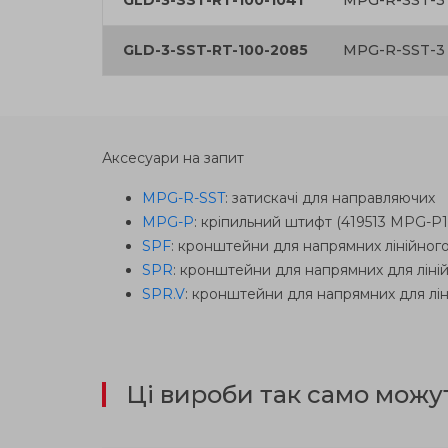
GLD-3-SST-RT-100-1041
MPG-R-SST-3
GLD-3-SST-RT-100-2085
MPG-R-SST-3
Аксесуари на запит
MPG-R-SST
: затискачі для направляючих
MPG-P
: кріпильний штифт (419513 MPG-P1
SPF
: кронштейни для напрямних лінійного
SPR
: кронштейни для напрямних для ліній
SPR.V
: кронштейни для напрямних для лін
Ці вироби так само можу