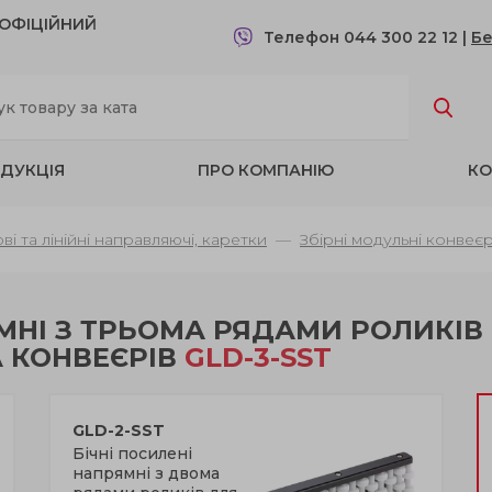
- OФІЦІЙНИЙ
Телефон 044 300 22 12
|
Бе
ДУКЦІЯ
ПРО КОМПАНІЮ
КО
ві та лінійні направляючі, каретки
Збірні модульні конвеє
ЯМНІ З ТРЬОМА РЯДАМИ РОЛИКІВ
А КОНВЕЄРІВ
GLD-3-SST
GLD-2-SST
Бічні посилені
напрямні з двома