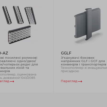
D-AZ
GGLF
ові посилені роликові
З'єднувачі бокових
равляючі одно/двох/
напрямних GLF і GCF для
ох/чотирьох рядні для
конвеєрів і транспортерів
увальних ліній та
Технополімер зі змащуваль
веєрів
присадкою
нополімер, оцинкована
ь, довжиной 1041/2085
егляд
Перегляд