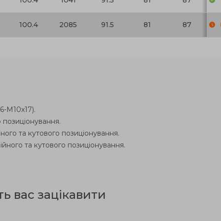
100.4
1041
91.5
81
87
100.4
2085
91.5
81
87
6-M10x17).
 позиціонування.
ного та кутового позиціонування.
ійного та кутового позиціонування.
ть вас зацікавити