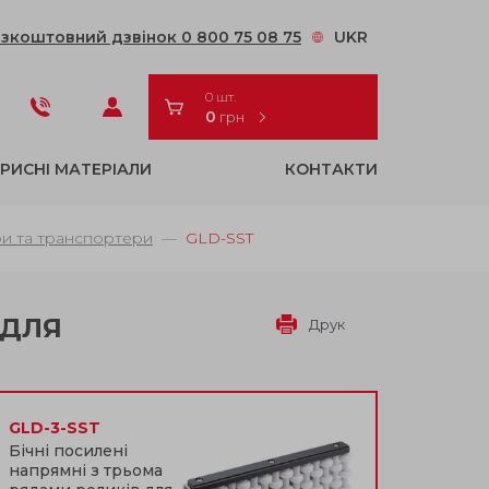
зкоштовний дзвінок 0 800 75 08 75
UKR
0 шт.
0
грн
РИСНІ МАТЕРІАЛИ
КОНТАКТИ
ри та транспортери
GLD-SST
 ДЛЯ
Друк
GLD-3-SST
Бічні посилені
напрямні з трьома