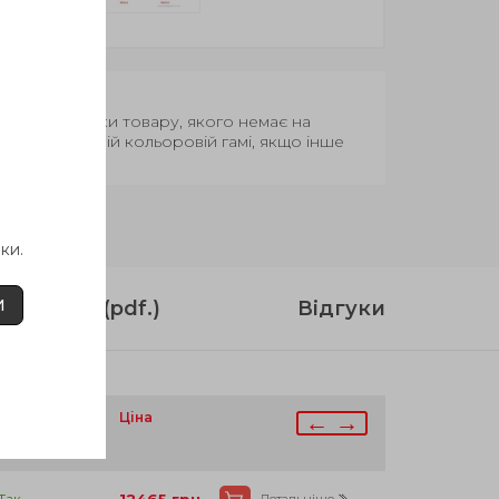
Термін поставки товару, якого немає на
вар у базовій кольоровій гамі, якщо інше
ки.
И
струкція (pdf.)
Відгуки
аявності
Ціна
← →
Так
Детальніше