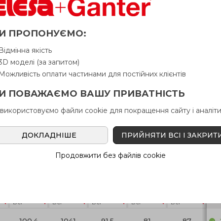
И ПРОПОНУЄМО:
Відмінна якість
і» відвантажується Покупцеві терміном
до 6 робочих днів
. 
3D моделі (за запитом)
у Продавця. Продавець залишає за собою право відпускати то
Можливість оплати частинами для постійних клієнтів
И ПОВАЖАЄМО ВАШУ ПРИВАТНІСТЬ
ержавіюча сталь
 використовуємо файли cookie для покращення сайту і аналіти
ДОКЛАДНІШЕ
ПРИЙНЯТИ ВСІ І ЗАКРИТ
Питання про продукцію
Ін
Продовжити без файлів cookie
L
B
l
l
l
В н
1
2
3