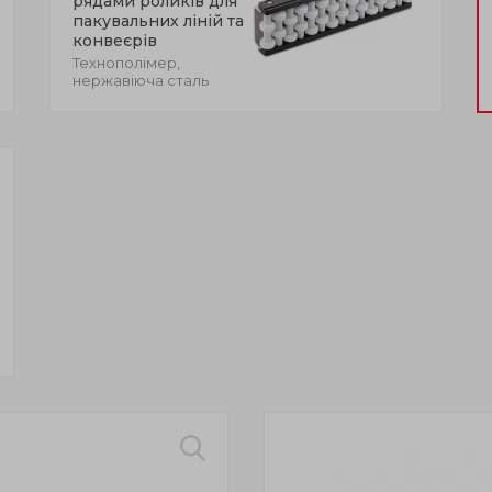
рядами роликів для
пакувальних ліній та
конвеєрів
Технополімер,
нержавіюча сталь