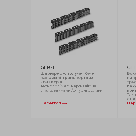
GLB-1
GL
онні
Шарнірно-сполучні бічні
Бок
и
напрямні транспортних
нап
й,
конвеєрів
трь
чайні/
Технополімер, нержавіюча
пак
сталь, звичайні/фігурні ролики
кон
Тех
стал
Перегляд
Пер