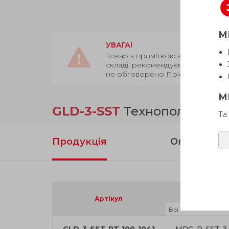
М
УВАГА!
Товар з приміткою «Є в наявност
складі, рекомендуємо уточнити 
не обговорено Покупцем.
М
GLD-3-SST
Технополімер, н
Та
Продукція
Опис
Монтаж.
кронштейни
Артікул