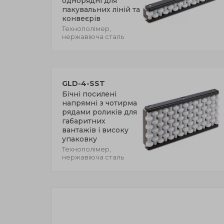
однорядні для
пакувальних ліній та
конвеєрів
Технополімер,
нержавіюча сталь
GLD-4-SST
Бічні посилені
напрямні з чотирма
рядами роликів для
габаритних
вантажів і високу
упаковку
Технополімер,
нержавіюча сталь