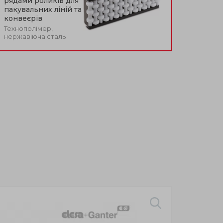
рядами роликів для
пакувальних ліній та
конвеєрів
Технополімер,
нержавіюча сталь