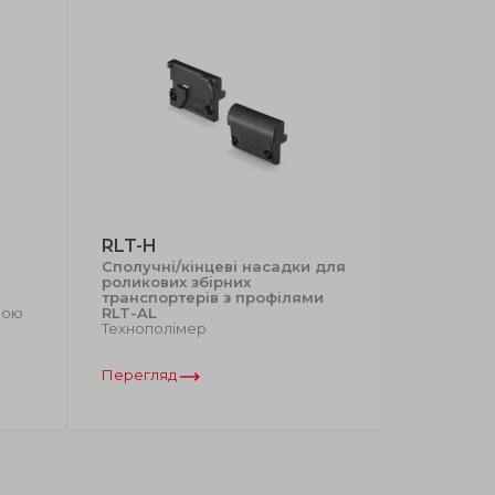
RLT-H
PGL-2
Сполучні/кінцеві насадки для
Розділяю
роликових збірних
бокових 
транспортерів з профілями
Технополі
ною
RLT-AL
поліетилен
Технополімер
нержавіюч
Перегляд
Перегляд