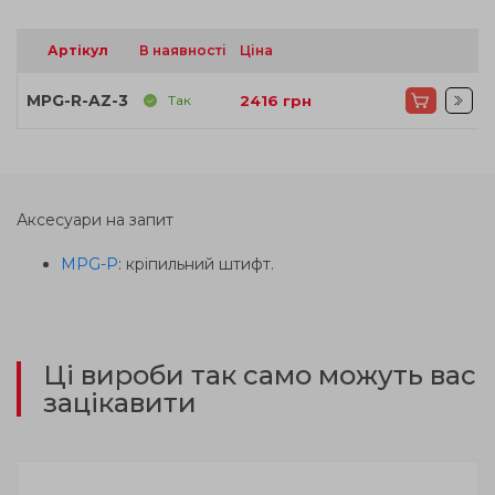
Артікул
В наявності
Ціна
MPG-R-AZ-3
Так
2416
грн
Аксесуари на запит
MPG-P
: кріпильний штифт.
Ці вироби так само можуть вас
зацікавити