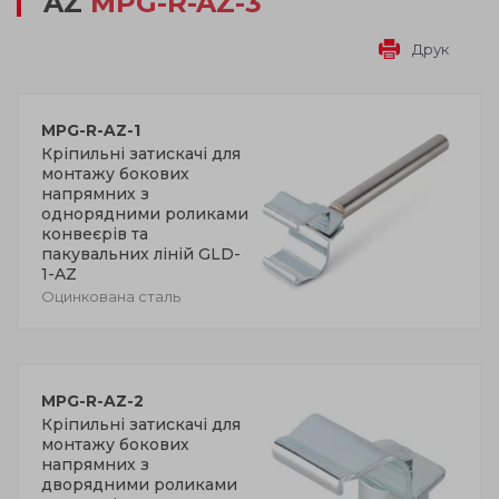
AZ
MPG-R-AZ-3
Друк
MPG-R-AZ-1
Кріпильні затискачі для
монтажу бокових
напрямних з
однорядними роликами
конвеєрів та
пакувальних ліній GLD-
1-AZ
Оцинкована сталь
MPG-R-AZ-2
Кріпильні затискачі для
монтажу бокових
напрямних з
дворядними роликами