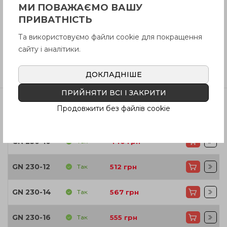
МИ ПОВАЖАЄМО ВАШУ
ПРИВАТНІСТЬ
Інструкція (pdf.)
Та використовуємо файли cookie для покращення
сайту і аналітики.
Відгуки
ДОКЛАДНІШЕ
ПРИЙНЯТИ ВСІ І ЗАКРИТИ
Продовжити без файлів cookie
Артікул
В наявності
Ціна
GN 230-10
Так
440
грн
GN 230-12
Так
512
грн
GN 230-14
Так
567
грн
GN 230-16
Так
555
грн