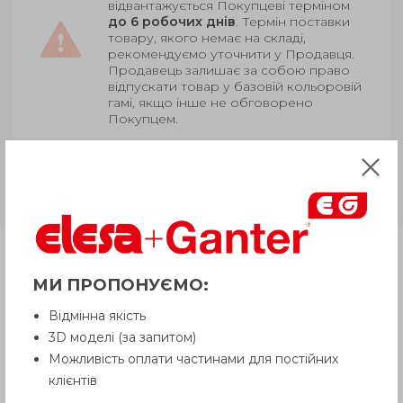
відвантажується Покупцеві терміном
до 6 робочих днів
. Термін поставки
товару, якого немає на складі,
рекомендуємо уточнити у Продавця.
Продавець залишає за собою право
відпускати товар у базовій кольоровій
гамі, якщо інше не обговорено
Покупцем.
GN 230
Сталь, поверхневе
загартування
Продукція
МИ ПРОПОНУЄМО:
Відмінна якість
Опис
3D моделі (за запитом)
Можливість оплати частинами для постійних
клієнтів
Питання про продукцію