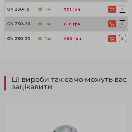
GN 230-18
Так
701
грн
GN 230-20
Так
818
грн
GN 230-22
Так
983
грн
Ці вироби так само можуть вас
зацікавити