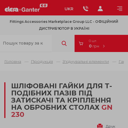
UKR
Fittings Accessories Marketplace Group LLC - OФІЦІЙНИЙ
ДИСТРИБ'ЮТОР В УКРАЇНІ
0 шт.
0
грн
Головна
Продукція
З'єднувальні елементи
Гайк
ШЛІФОВАНІ ГАЙКИ ДЛЯ Т-
ПОДІБНИХ ПАЗІВ ПІД
ЗАТИСКАЧІ ТА КРІПЛЕННЯ
НА ОБРОБНИХ СТОЛАХ
GN
230
Друк