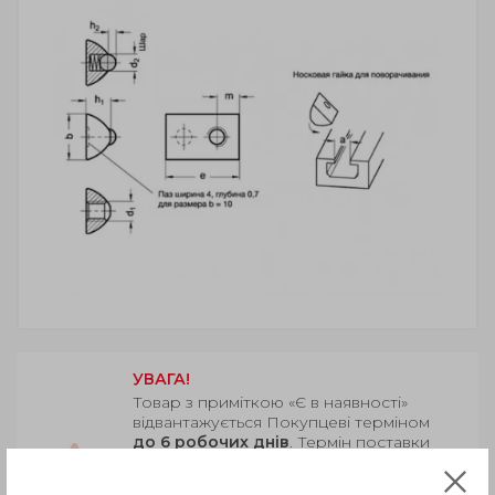
УВАГА!
Товар з приміткою «Є в наявності»
відвантажується Покупцеві терміном
до 6 робочих днів
. Термін поставки
товару, якого немає на складі,
рекомендуємо уточнити у Продавця.