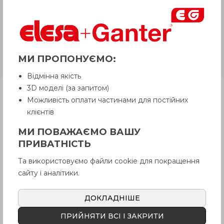
Продавець залишає за собою право
відпускати товар у базовій кольоровій
гамі, якщо інше не обговорено
Покупцем.
МИ ПРОПОНУЄМО:
GN 506.1
Сталь оцинкована
Відмінна якість
3D моделі (за запитом)
Продукція
Можливість оплати частинами для постійних
клієнтів
МИ ПОВАЖАЄМО ВАШУ
Опис
ПРИВАТНІСТЬ
Та використовуємо файли cookie для покращення
Питання про продукцію
сайту і аналітики.
ДОКЛАДНІШЕ
Інструкція (pdf.)
ПРИЙНЯТИ ВСІ І ЗАКРИТИ