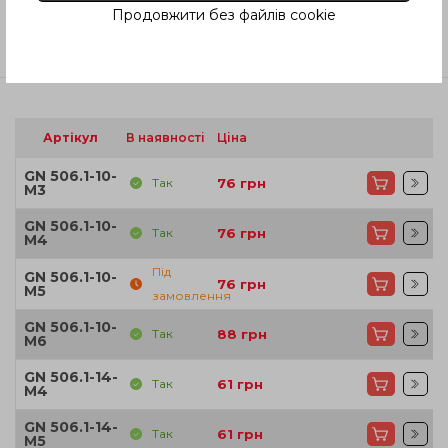
Продовжити без файлів cookie
Відгуки
Артікул
В наявності
Ціна
GN 506.1-10-
Так
76
грн
M3
GN 506.1-10-
Так
76
грн
M4
Під
GN 506.1-10-
76
грн
M5
замовлення
GN 506.1-10-
Так
88
грн
M6
GN 506.1-14-
Так
61
грн
M4
GN 506.1-14-
Так
61
грн
M5