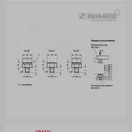
УВАГА!