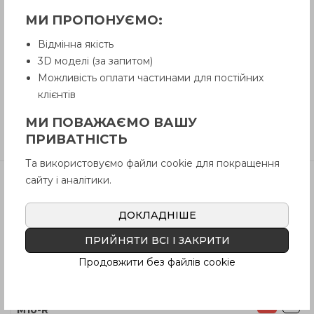
МИ ПРОПОНУЄМО:
Питання про продукцію
Відмінна якість
3D моделі (за запитом)
Можливість оплати частинами для постійних
Інструкція (pdf.)
клієнтів
МИ ПОВАЖАЄМО ВАШУ
Відгуки
ПРИВАТНІСТЬ
Та використовуємо файли cookie для покращення
сайту і аналітики.
Артікул
В наявності
Ціна
ДОКЛАДНІШЕ
GN 409.1-10-
Так
1204
грн
M10-B
ПРИЙНЯТИ ВСІ І ЗАКРИТИ
Продовжити без файлів cookie
GN 409.1-10-
Так
1027
грн
M10-K
GN 409.1-10-
Так
1161
грн
M10-R