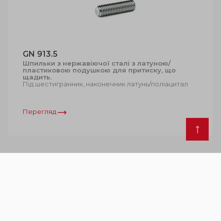
GN 913.5
Шпильки з нержавіючої сталі з латуною/
пластиковою подушкою для притиску, що
щадить.
Під шестигранник, наконечник латунь/поліацитал
Перегляд