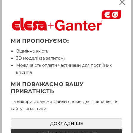
Опис
Питання про продукцію
МИ ПРОПОНУЄМО:
Відмінна якість
Інструкція (pdf.)
3D моделі (за запитом)
Можливість оплати частинами для постійних
клієнтів
Відгуки
МИ ПОВАЖАЄМО ВАШУ
ПРИВАТНІСТЬ
Та використовуємо файли cookie для покращення
Артікул
В наявності
Ціна
сайту і аналітики.
GN 115.9-DK-
Так
646
грн
10-SW
ДОКЛАДНІШЕ