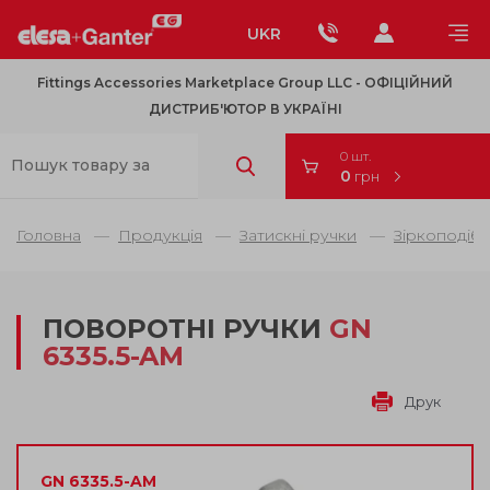
UKR
Fittings Accessories Marketplace Group LLC - OФІЦІЙНИЙ
ДИСТРИБ'ЮТОР В УКРАЇНІ
0 шт.
0
грн
Головна
Продукція
Затискні ручки
Зіркоподібн
ПОВОРОТНІ РУЧКИ
GN
6335.5-AM
Друк
GN 6335.5-AM