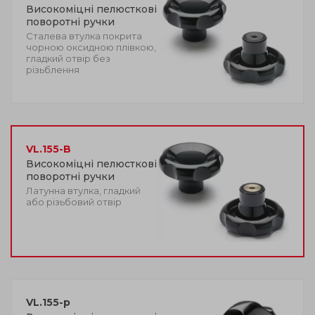
Високоміцні пелюсткові
поворотні ручки
Сталева втулка покрита
чорною оксидною плівкою,
гладкий отвір без
різьблення
VL.155-B
Високоміцні пелюсткові
поворотні ручки
Латунна втулка, гладкий
або різьбовий отвір
VL.155-p