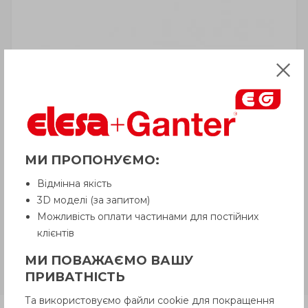
УВАГА!
Товар з приміткою «Є в наявності»
відвантажується Покупцеві терміном
до 6 робочих днів
. Термін поставки
товару, якого немає на складі,
МИ ПРОПОНУЄМО:
рекомендуємо уточнити у Продавця.
Продавець залишає за собою право
Відмінна якість
відпускати товар у базовій кольоровій
3D моделі (за запитом)
гамі, якщо інше не обговорено
Покупцем.
Можливість оплати частинами для постійних
клієнтів
МИ ПОВАЖАЄМО ВАШУ
VL.155-B
Латунна втулка,
ПРИВАТНІСТЬ
гладкий або різьбовий отвір
Та використовуємо файли cookie для покращення