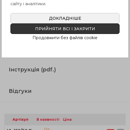
сайту і аналітики.
Продукція
ДОКЛАДНІШЕ
Опис
ПРИЙНЯТИ ВСІ І ЗАКРИТИ
Продовжити без файлів cookie
Питання про продукцію
Інструкція (pdf.)
Відгуки
Артікул
В наявності
Ціна
Під